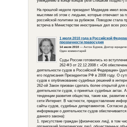
убеждению в конце концов (или слишком поздно?) 
На прошлой неделе президент Медведев имел воз
мыслями об этом с людьми, которые отвечают за 
российской политики за рубежом. Поводом стала п
встреча в Министерстве иностранных дел всех рос
1 июля 2010 года в Российской Федерац
прозрачности правосудия
14 июля 2010
— Антон Бурков, Доктор юридичес
Один комментарий
Суды России готовились ко вступлен
262-ФЗ от 22.12.2008 г. «Об обеспече
деятельности судов в Российской Федерации» (дале
его подписания Президентом РФ в 2008 году. О сути
судов к опубликованию судебных решений в интерн
262-ой Закон призван сделать более открытой дл
деятельности судов, о принятых судебных актах. 
тенденции развития общества, такие как, развитие
сети Интернет. В частности, предоставление инф
сайты судов, судебных департаментов. Согласно да
информации о деятельности судов обеспечивается
данного закона):
1. присутствие граждан (физических лиц), в том ч
организаций (юридических лиц), общественных объ