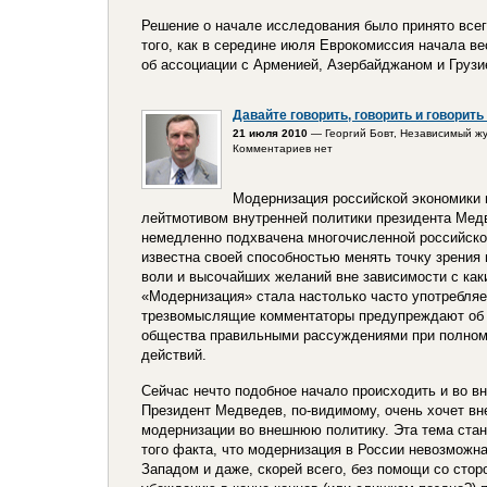
Решение о начале исследования было принято всег
того, как в середине июля Еврокомиссия начала в
об ассоциации с Арменией, Азербайджаном и Грузи
Давайте говорить, говорить и говорить
21 июля 2010
— Георгий Бовт, Независимый ж
Комментариев нет
Модернизация российской экономики 
лейтмотивом внутренней политики президента Мед
немедленно подхвачена многочисленной российско
известна своей способностью менять точку зрения
воли и высочайших желаний вне зависимости с ка
«Модернизация» стала настолько часто употребля
трезвомыслящие комментаторы предупреждают об 
общества правильными рассуждениями при полном
действий.
Сейчас нечто подобное начало происходить и во в
Президент Медведев, по-видимому, очень хочет вн
модернизации во внешнюю политику. Эта тема стан
того факта, что модернизация в России невозможна
Западом и даже, скорей всего, без помощи со стор