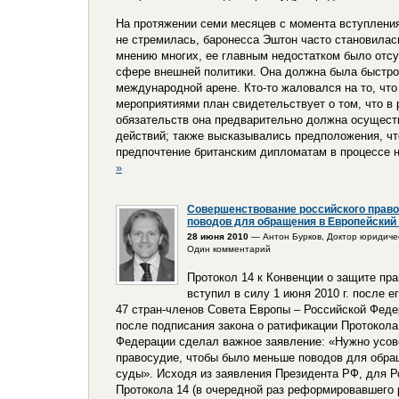
На протяжении семи месяцев с момента вступления
не стремилась, баронесса Эштон часто становилас
мнению многих, ее главным недостатком было отсу
сфере внешней политики. Она должна была быстро
международной арене. Кто-то жаловался на то, чт
мероприятиями план свидетельствует о том, что в
обязательств она предварительно должна осущест
действий; также высказывались предположения, чт
предпочтение британским дипломатам в процессе н
»
Совершенствование российского прав
поводов для обращения в Европейский 
28 июня 2010
— Антон Бурков, Доктор юридичес
Один комментарий
Протокол 14 к Конвенции о защите пр
вступил в силу 1 июня 2010 г. после 
47 стран-членов Совета Европы – Российской Фед
после подписания закона о ратификации Протокола
Федерации сделал важное заявление: «Нужно усов
правосудие, чтобы было меньше поводов для обр
суды». Исходя из заявления Президента РФ, для Р
Протокола 14 (в очередной раз реформировавшего