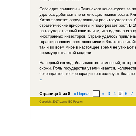
Соблюдая принципы «Пекинского консенсуса» за по
удалось добиться впечатляющих темпов роста. Кл
Китая является определяющая роль государства. 
стратегические приоритеты и подогревает рост. В 
на государственный капитализм, что сделало его 
иностранных инвесторов. Стране удалось привлеч
гарантировавшие рост экономики и богатство китай
так и во всем мире в настоящее время не утихают 
преимущества этой модели.
На первый взгляд, большинство изменений, которы
схожи. Роль государства увеличивается, количест
сокращается, госкорпорации контролируют больше 
»
Страница 5 из 8
« Первая
...
«
3
4
5
6
7
Copyright
2017 Центр ЕС-Россия