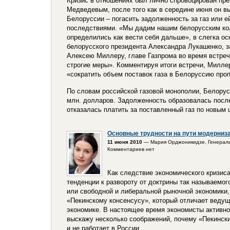
Кризис в отношениях был лично спровоцирован пр
Медведевым, после того как в середине июня он 
Белоруссии – погасить задолженность за газ или е
последствиями. «Мы дадим нашим белорусским кол
определились как вести себя дальше», в слегка о
белорусского президента Александра Лукашенко, 
Алексею Миллеру, главе Газпрома во время встреч
строгие меры». Комментируя итоги встречи, Миллер
«сократить объем поставок газа в Белоруссию про
По словам российской газовой монополии, Белорус
млн. долларов. Задолженность образовалась после
отказалась платить за поставленный газ по новым
Основные трудности на пути модерниз
11 июня 2010
— Мария Орджоникидзе, Генераль
Комментариев нет
Как следствие экономического кризис
тенденции к развороту от доктрины так называемог
или свободной и либеральной рыночной экономики,
«Пекинскому консенсусу», который отличает ведущ
экономике. В настоящее время экономисты активно
выскажу несколько соображений, почему «Пекински
и не работает в России.