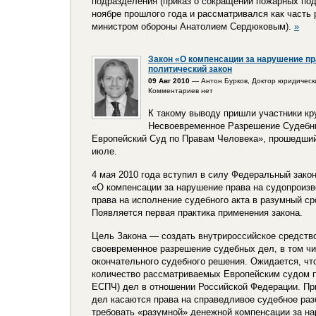
подразделения (приказ о сокращении пожарных по
ноябре прошлого года и рассматривался как част
министром обороны Анатолием Сердюковым).
»
Закон «О компенсации за нарушение пр
политический закон
09 Авг 2010
— Антон Бурков, Доктор юридическ
Комментариев нет
К такому выводу пришли участники кр
Несвоевременное Разрешение Судебны
Европейский Суд по Правам Человека», прошедший 
июле.
4 мая 2010 года вступил в силу Федеральный закон 
«О компенсации за нарушение права на судопроизв
права на исполнение судебного акта в разумный сро
Появляется первая практика применения закона.
Цель Закона — создать внутрироссийское средств
своевременное разрешение судебных дел, в том чи
окончательного судебного решения. Ожидается, что
количество рассматриваемых Европейским судом п
ЕСПЧ) дел в отношении Российской Федерации. Пр
дел касаются права на справедливое судебное раз
требовать «разумной» денежной компенсации за н