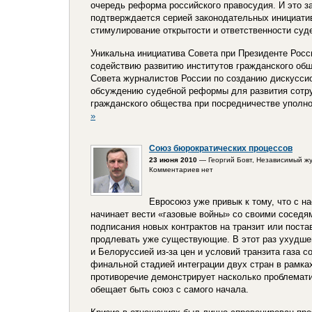
очередь реформа российского правосудия. И это з
подтверждается серией законодательных инициатив
стимулирование открытости и ответственности суд
Уникальна инициатива Совета при Президенте Росс
содействию развитию институтов гражданского общ
Совета журналистов России по созданию дискусси
обсуждению судебной реформы для развития сотру
гражданского общества при посредничестве уполн
»
Союз бюрократических процессов
23 июня 2010
— Георгий Бовт, Независимый ж
Комментариев нет
Евросоюз уже привык к тому, что с н
начинает вести «газовые войны» со своими соседям
подписания новых контрактов на транзит или постав
продлевать уже существующие. В этот раз ухудш
и Белоруссией из-за цен и условий транзита газа с
финальной стадией интеграции двух стран в рамка
противоречие демонстрирует насколько проблема
обещает быть союз с самого начала.