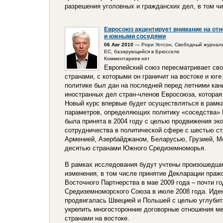
разрешения уголовных и гражданских дел, в том ч
Евросоюз акцентирует внимание на от
и южными соседями
06 Авг 2010
— Рори Уотсон, Свободный журнали
ЕС, базирующийся в Брюсселе
Комментариев нет
Европейский союз пересматривает сво
странами, с которыми он граничит на востоке и юг
политике был дан на последней перед летними кан
иностранных дел стран-членов Евросоюза, которая
Новый курс впервые будет осуществляться в рамк
параметров, определяющих политику «соседства» 
была принята в 2004 году с целью продвижения эк
сотрудничества в политической сфере с шестью ст
Арменией, Азербайджаном, Беларусью, Грузией, Мо
десятью странами Южного Средиземноморья.
В рамках исследования будут учтены произошедши
изменения, в том числе принятие Декларации праж
Восточного Партнерства в мае 2009 года – почти г
Средиземноморского Союза в июле 2008 года. Иде
продвигалась Швецией и Польшей с целью углубит
укрепить многосторонние договорные отношения м
странами на востоке.