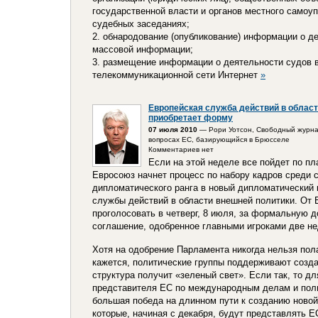
государственной власти и органов местного самоу
судебных заседаниях;
2. обнародование (опубликование) информации о д
массовой информации;
3. размещение информации о деятельности судов 
телекоммуникационной сети Интернет
»
Европейская служба действий в облас
приобретает форму
07 июля 2010
— Рори Уотсон, Свободный журна
вопросах ЕС, базирующийся в Брюсселе
Комментариев нет
Если на этой неделе все пойдет по пла
Евросоюз начнет процесс по набору кадров среди 
дипломатического ранга в новый дипломатический 
службы действий в области внешней политики. От 
проголосовать в четверг, 8 июля, за формальную д
соглашение, одобренное главными игроками две не
Хотя на одобрение Парламента никогда нельзя пола
кажется, политические группы поддерживают созда
структура получит «зеленый свет». Если так, то д
представителя ЕС по международным делам и поли
большая победа на длинном пути к созданию ново
которые, начиная с декабря, будут представлять Е