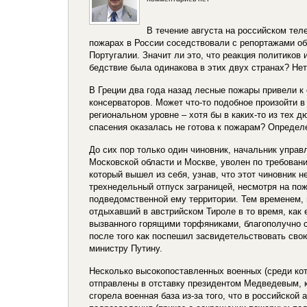
В течение августа на российском те
пожарах в России соседствовали с репортажами об
Португалии. Значит ли это, что реакция политиков 
бедствие была одинакова в этих двух странах? Нет
В Греции два года назад лесные пожары привели к
консерваторов. Может что-то подобное произойти в
региональном уровне – хотя бы в каких-то из тех 
спасения оказалась не готова к пожарам? Определе
До сих пор только один чиновник, начальник управ
Московской области и Москве, уволен по требован
который вышел из себя, узнав, что этот чиновник н
трехнедельный отпуск заграницей, несмотря на п
подведомственной ему территории. Тем временем,
отдыхавший в австрийском Тироле в то время, как 
вызванного горящими торфяниками, благополучно 
после того как поспешил засвидетельствовать сво
министру Путину.
Несколько высокопоставленных военных (среди кот
отправлены в отставку президентом Медведевым, 
сгорела военная база из-за того, что в российской