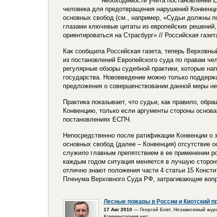
необходимости учета постановлений Е
человека для предотвращения нарушений Конвенци
основных свобод (см., например, «Судьи должны п
глазами ключевые цитаты из европейских решений,
ориентироваться на Страсбург» // Российская газета
Как сообщила Российская газета, теперь Верховн
из постановлений Европейского суда по правам че
регулярные обзоры судебной практики, которые н
государства. Нововведение можно только поддержа
предложения о совершенствовании данной меры н
Практика показывает, что судьи, как правило, обр
Конвенцию, только если аргументы стороны основа
постановлениях ЕСПЧ.
Непосредственно после ратификации Конвенции о з
основных свобод (далее – Конвенция) отсутствие 
служило главным препятствием в ее применении р
каждым годом ситуация меняется в лучшую сторон
отлично знают положения части 4 статьи 15 Конст
Пленума Верховного Суда РФ, затрагивающие воп
Лесные пожары в России и Киотский п
17 Авг 2010
— Георгий Бовт, Независимый жур
Комментариев нет