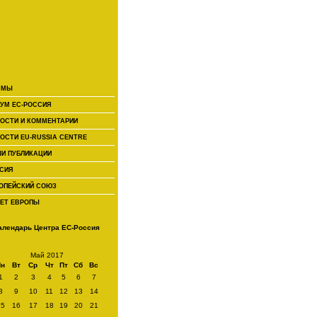
 МЫ
УМ ЕС-РОССИЯ
ОСТИ И КОММЕНТАРИИ
ОСТИ EU-RUSSIA CENTRE
И ПУБЛИКАЦИИ
СИЯ
ОПЕЙСКИЙ СОЮЗ
ЕТ ЕВРОПЫ
алендарь Центра ЕС-Россия
Май 2017
Пн
Вт
Ср
Чт
Пт
Сб
Вс
1
2
3
4
5
6
7
8
9
10
11
12
13
14
15
16
17
18
19
20
21