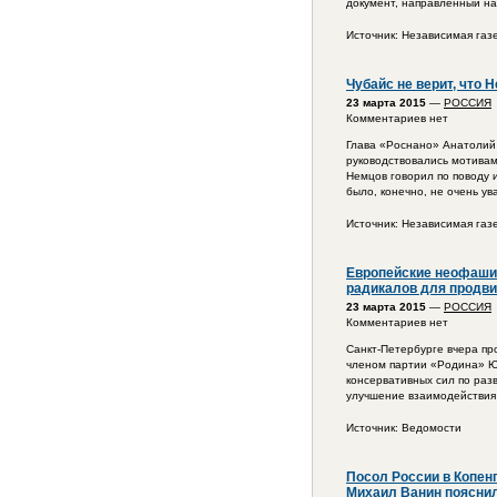
документ, направленный н
Источник: Независимая газ
Чубайс не верит, что 
23 марта 2015
—
РОССИЯ
Комментариев нет
Глава «Роснано» Анатолий
руководствовались мотивам
Немцов говорил по поводу и
было, конечно, не очень ув
Источник: Независимая газ
Европейские неофашис
радикалов для продви
23 марта 2015
—
РОССИЯ
Комментариев нет
Санкт-Петербурге вчера п
членом партии «Родина» Ю
консервативных сил по раз
улучшение взаимодействия
Источник: Ведомости
Посол России в Копен
Михаил Ванин пояснил