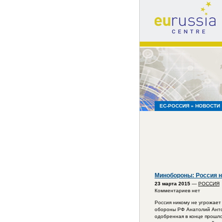
eu
russia
centre
ЕС-РОССИЯ
» НОВОСТИ
Минобороны: Россия ни
23 марта 2015
—
РОССИЯ
Комментариев нет
Россия никому не угрожает 
обороны РФ Анатолий Антон
одобренная в конце прошл