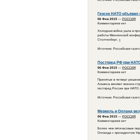
Генсек НАТО объявил 
06 Фев 2015
—
РОССИЯ
Комментариев нет
Холодная война ушла в про
работы Мюнхенской конфер
Столтенберг.
»
Источник: Российская газет
Постпред РФ при НАТО
06 Фев 2015
—
РОССИЯ
Комментариев нет
Принятые в четверг решен
Альянса меняют военно-стр
постпред России при НАТО
Источник: Российская газет
Меркель и Олланд вез
06 Фев 2015
—
РОССИЯ
Комментариев нет
Более чем пятичасовые пе
Олланда с президентом Ук