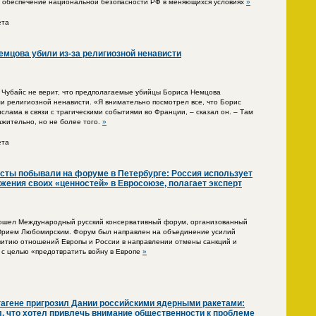
а обеспечение национальной безопасности РФ в меняющихся условиях
»
ета
Немцова убили из-за религиозной ненависти
 Чубайс не верит, что предполагаемые убийцы Бориса Немцова
и религиозной ненависти. «Я внимательно посмотрел все, что Борис
слама в связи с трагическими событиями во Франции, – сказал он. – Там
ажительно, но не более того.
»
ета
ты побывали на форуме в Петербурге: Россия использует
жения своих «ценностей» в Евросоюзе, полагает эксперт
рошел Международный русский консервативный форум, организованный
рием Любомирским. Форум был направлен на объединение усилий
витию отношений Европы и России в направлении отмены санкций и
 с целью «предотвратить войну в Европе
»
гагене пригрозил Дании российскими ядерными ракетами:
, что хотел привлечь внимание общественности к проблеме