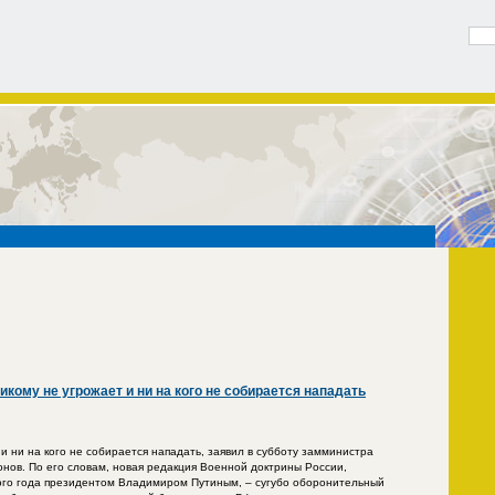
кому не угрожает и ни на кого не собирается нападать
и ни на кого не собирается нападать, заявил в субботу замминистра
ов. По его словам, новая редакция Военной доктрины России,
ого года президентом Владимиром Путиным, – сугубо оборонительный