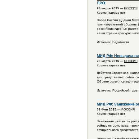
ПРО
23 марта 2015
—
РОССИЯ
Комментариев нет
Посол России в Дании Миха
противоракетной обороны (
российских ядерных ракет»,
наши страны «рискуют нача
Источник: Ведомости
МИД РФ: Невыдача виз
23 марта 2015
—
РОССИЯ
Комментариев нет
Действия Евросоюза, напра
виз, представляют собой с
Об этом заявил сегодня о
Источник: Российской газет
МИД РФ: Занижение ре
06 Фев 2015
—
РОССИЯ
Комментариев нет
Занижение рейтингов росси
войны, которую ведут прот
официального представите
Источник: Российская газет