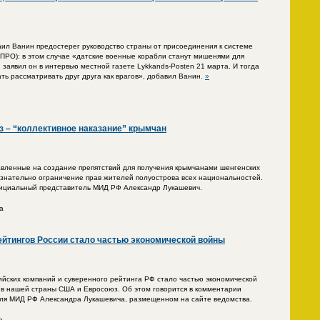
ил Ванин предостерег руководство страны от присоединения к системе
ПРО): в этом случае «датские военные корабли станут мишенями для
 заявил он в интервью местной газете Lykkands-Posten 21 марта. И тогда
ть рассматривать друг друга как врагов», добавил Ванин.
»
 – “коллективное наказание” крымчан
вленные на создание препятствий для получения крымчанами шенгенских
ознательно ограничение прав жителей полуострова всех национальностей.
фициальный представитель МИД РФ Александр Лукашевич.
а
йтингов России стало частью экономической войны
йских компаний и суверенного рейтинга РФ стало частью экономической
ив нашей страны США и Евросоюз. Об этом говорится в комментарии
ля МИД РФ Александра Лукашевича, размещенном на сайте ведомства.
а