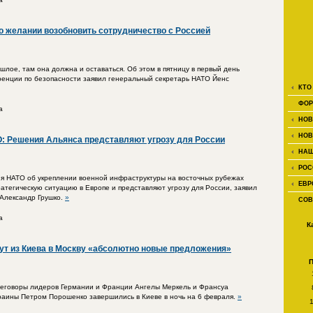
о желании возобновить сотрудничество с Россией
шлое, там она должна и оставаться. Об этом в пятницу в первый день
енции по безопасности заявил генеральный секретарь НАТО Йенс
КТО
ФОР
а
НОВ
НОВ
: Решения Альянса представляют угрозу для России
НАШ
РОС
ия НАТО об укреплении военной инфраструктуры на восточных рубежах
ЕВР
атегическую ситуацию в Европе и представляют угрозу для России, заявил
 Александр Грушко.
»
СОВ
а
К
ут из Киева в Москву «абсолютно новые предложения»
реговоры лидеров Германии и Франции Ангелы Меркель и Франсуа
раины Петром Порошенко завершились в Киеве в ночь на 6 февраля.
»