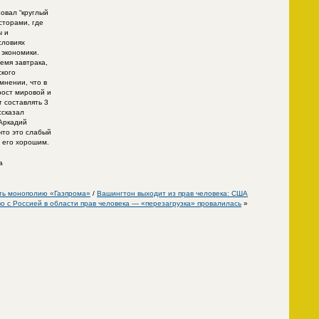
овал “круглый
сторами, где
ы и
словиях
 экономики.
емя завтрака,
ского
мнении, что в
рост мировой и
 составлять 3
ссказал
Аркадий
что это слабый
т его хорошим.
а
ь монополию «Газпрома»
/
Вашингтон выходит из прав человека: США
о с Россией в области прав человека — «перезагрузка» провалилась
»