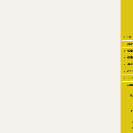
КТО
ФОР
НОВ
НОВ
НАШ
РОС
ЕВР
СОВ
К