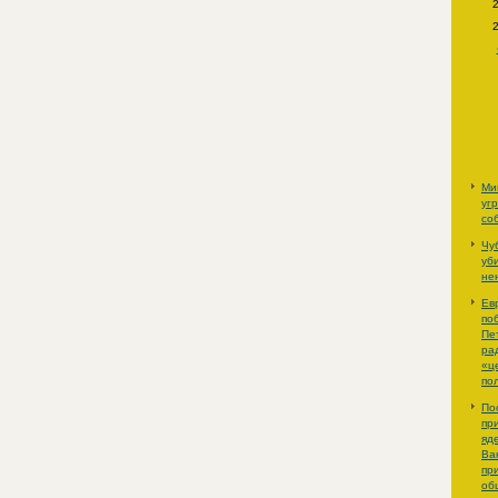
Ми
уг
со
Чу
уб
не
Ев
по
Пе
ра
«ц
по
По
пр
яд
Ва
пр
об