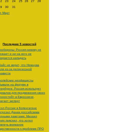
22
23
24
25
26
27
28
29
30
31
« Март
Последние 5 новостей
нобороны: Россия никому не
рожает и ни на кого не
бирается нападать
байс не верит, что Немцова
или из-за религиозной
нависти
ропейские неофашисты
бывали на форуме в
тербурге: Россия использует
дикалов для продвижения своих
енностей» в Евросоюзе,
лагает эксперт
сол России в Копенгагене
игрозил Дании российскими
ерными ракетами: Михаил
нин пояснил, что хотел
ивлечь внимание
щественности к проблеме ПРО