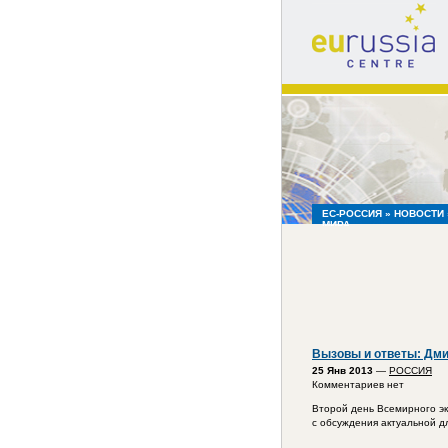
eu
russia
centre
ЕС-РОССИЯ
»
НОВОСТИ
МИРА
Вызовы и ответы: Дми
25 Янв 2013
—
РОССИЯ
Комментариев нет
Второй день Всемирного э
с обсуждения актуальной д