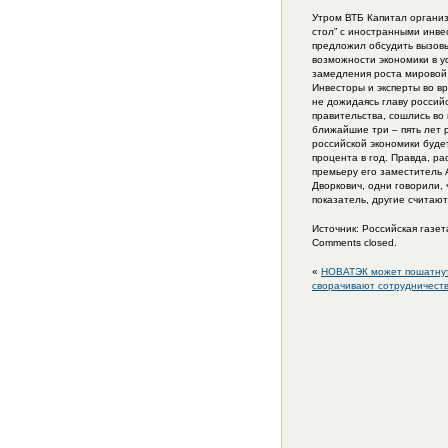
Утром ВТБ Капитал организ
стол” с иностранными инве
предложил обсудить вызов
возможности экономики в у
замедления роста мировой
Инвесторы и эксперты во вр
не дожидаясь главу россий
правительства, сошлись во 
ближайшие три – пять лет 
российской экономики будет
процента в год. Правда, ра
премьеру его заместитель 
Дворкович, одни говорили, 
показатель, другие считаю
Источник: Российская газет
Comments closed.
«
НОВАТЭК может пошатнут
сворачивают сотрудничеств