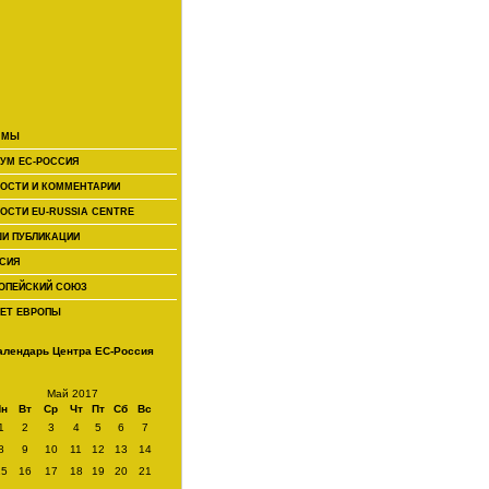
 МЫ
УМ ЕС-РОССИЯ
ОСТИ И КОММЕНТАРИИ
ОСТИ EU-RUSSIA CENTRE
И ПУБЛИКАЦИИ
СИЯ
ОПЕЙСКИЙ СОЮЗ
ЕТ ЕВРОПЫ
алендарь Центра ЕС-Россия
Май 2017
Пн
Вт
Ср
Чт
Пт
Сб
Вс
1
2
3
4
5
6
7
8
9
10
11
12
13
14
15
16
17
18
19
20
21