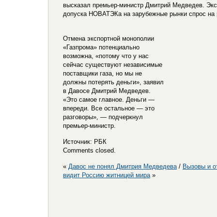
высказал премьер-министр Дмитрий Медведев. Экс
допуска НОВАТЭКа на зарубежные рынки спрос на р
Отмена экспортной монополии
«Газпрома» потенциально
возможна, «потому что у нас
сейчас суще­ствуют независимые
поставщики газа, но мы не
должны потерять деньги», заявил
в Давосе Дмитрий Медведев.
«Это самое главное. Деньги —
впереди. Все остальное — это
разговоры», — подчеркнул
премьер-министр.
Источник: РБК
Comments closed.
«
Давос не понял Дмитрия Медведева
/
Вызовы и о
видит Россию житницей мира
»