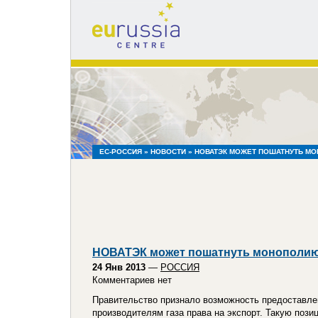
eu
russia
centre
ЕС-РОССИЯ
»
НОВОСТИ
» НОВАТЭК МОЖЕТ ПОШАТНУТЬ М
НОВАТЭК может пошатнуть монополию
24 Янв 2013
—
РОССИЯ
Комментариев нет
Правительство признало возможность предоставл
производителям газа права на экспорт. Такую поз