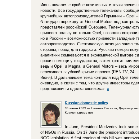
Июнь начался с крайне позитивных с точки зрения
новости. Все государственные телеканалы сообщил
крупнейших автопроизводителей Германии – Opel –
благодаря переходу от General Motors под контрол
представлен российский Сбербанк. Тележурналисты
принесет пользу не только Opel, позволив сохрани
но и России – возможностью привнести западные т
автопроизводство. Скептическую позицию занял то
стороны, повод для гордости. Русские немцев поку
аналитики сомневаются в экономической выгоде с
просит помощи у государства, затем тратит -милли
ведь и Opel, и Magna, и General Motors – весь мир
переживает глубокий кризис спроса» (REN TV, 24 
Июня). В дальнейшем тема контроля над Opel тел
очевидно, в связи с тем, что другие инвесторы сд
предложения и сделка «повисла».
»
Russian domestic policy
30 июля 2009
— Евгения Весанто, Директор ин
Комментариев нет
In June, President Medvedev took some 
of NGOs in Russia. On 17 June the president introduce
NGO legislation. A first reading of this bill was appro