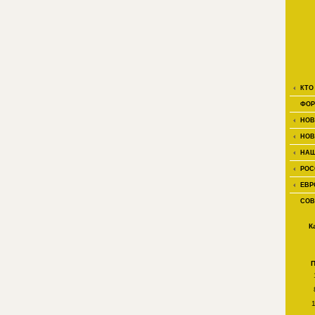
КТО
ФОР
НОВ
НОВ
НАШ
РОС
ЕВР
СОВ
К