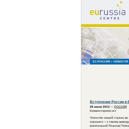
eu
russia
centre
ЕС-РОССИЯ
»
НОВОСТИ
Вступление России в 
28 июня 2013
—
РОССИЯ
Комментариев нет
Членство нашей страны во 
хорошего – к такому вывод
влиятельной Financial Times