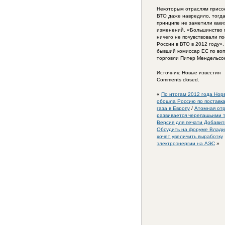
Некоторым отраслям присо
ВТО даже навредило, тогда 
принципе не заметили каки
изменений. «Большинство 
ничего не почувствовали по
России в ВТО в 2012 году»
бывший комиссар ЕС по во
торговли Питер Мендельсо
Источник: Новые известия
Comments closed.
«
По итогам 2012 года Нор
обошла Россию по поставк
газа в Европу
/
Атомная отр
развивается черепашьими 
Версия для печати Добавит
Обсудить на форуме Влади
хочет увеличить выработку
электроэнергии на АЭС
»