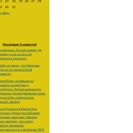
22
23
24
25
26
27
28
29
30
31
« Март
Последние 5 новостей
нобороны: Россия никому не
рожает и ни на кого не
бирается нападать
байс не верит, что Немцова
или из-за религиозной
нависти
ропейские неофашисты
бывали на форуме в
тербурге: Россия использует
дикалов для продвижения своих
енностей» в Евросоюзе,
лагает эксперт
сол России в Копенгагене
игрозил Дании российскими
ерными ракетами: Михаил
нин пояснил, что хотел
ивлечь внимание
щественности к проблеме ПРО