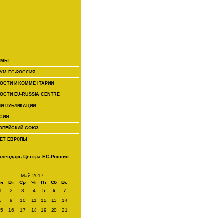
 МЫ
УМ ЕС-РОССИЯ
ОСТИ И КОММЕНТАРИИ
ОСТИ EU-RUSSIA CENTRE
И ПУБЛИКАЦИИ
СИЯ
ОПЕЙСКИЙ СОЮЗ
ЕТ ЕВРОПЫ
алендарь Центра ЕС-Россия
Май 2017
Пн
Вт
Ср
Чт
Пт
Сб
Вс
1
2
3
4
5
6
7
8
9
10
11
12
13
14
15
16
17
18
19
20
21