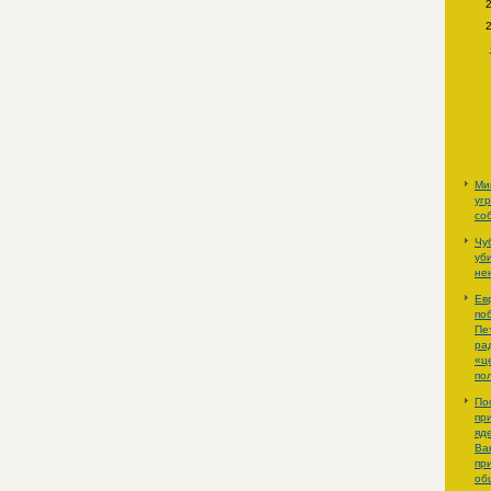
Ми
уг
со
Чу
уб
не
Ев
по
Пе
ра
«ц
по
По
пр
яд
Ва
пр
об