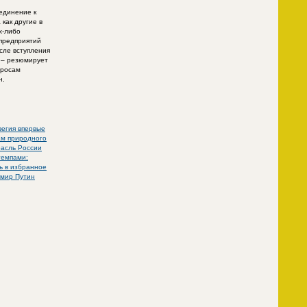
единение к
как другие в
х-либо
предприятий
сле вступления
, – резюмирует
просам
н.
вегия впервые
ам природного
асль России
темпами:
ь в избранное
мир Путин