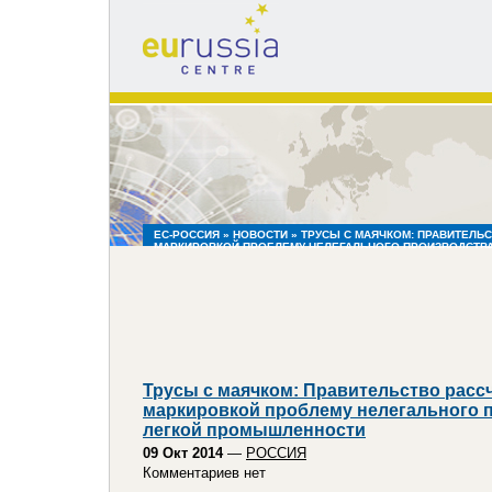
eu
russia
centre
ЕС-РОССИЯ
»
НОВОСТИ
» ТРУСЫ С МАЯЧКОМ: ПРАВИТЕЛЬ
МАРКИРОВКОЙ ПРОБЛЕМУ НЕЛЕГАЛЬНОГО ПРОИЗВОДСТВА
ПРОМЫШЛЕННОСТИ
Трусы с маячком: Правительство расс
маркировкой проблему нелегального 
легкой промышленности
09 Окт 2014
—
РОССИЯ
Комментариев нет