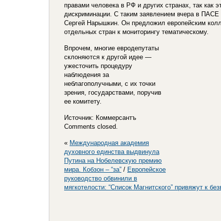
правами человека в РФ и других странах, так как э
дискриминации. С таким заявлением вчера в ПАСЕ
Сергей Нарышкин. Он предложил европейским колл
отдельных стран к мониторингу тематическому.
Впрочем, многие евродепутаты
склоняются к другой идее —
ужесточить процедуру
наблюдения за
неблагополучными, с их точки
зрения, государствами, поручив
ее комитету.
Источник: Коммерсантъ
Comments closed.
«
Международная академия
духовного единства выдвинула
Путина на Нобелевскую премию
мира. Кобзон – “за”
/
Европейское
руководство обвинили в
мягкотелости: “Список Магнитского” привяжут к бе