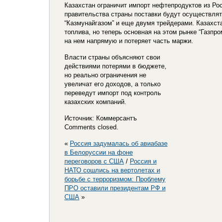
Казахстан ограничит импорт нефтепродуктов из Ро
правительства страны поставки будут осуществля
“Казмунайгазом” и еще двумя трейдерами. Казахста
топлива, но теперь основная на этом рынке “Газпр
на нем напрямую и потеряет часть маржи.
Власти страны объясняют свои
действиями потерями в бюджете,
но реально ограничения не
увеличат его доходов, а только
переведут импорт под контроль
казахских компаний.
Источник: Коммерсантъ
Comments closed.
«
Россия задумалась об авиабазе
в Белоруссии на фоне
переговоров с США
/
Россия и
НАТО сошлись на вертолетах и
борьбе с терроризмом: Проблему
ПРО оставили президентам РФ и
США
»