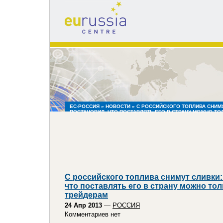
eu
russia
centre
ЕС-РОССИЯ
»
НОВОСТИ
» С РОССИЙСКОГО ТОПЛИВА СНИМУ
ПОСТАНОВИЛ, ЧТО ПОСТАВЛЯТЬ ЕГО В СТРАНУ МОЖНО Т
С российского топлива снимут сливки:
что поставлять его в страну можно то
трейдерам
24 Апр 2013
—
РОССИЯ
Комментариев нет