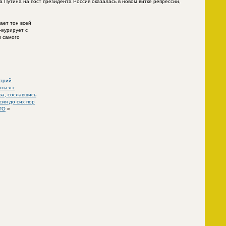
Путина на пост президента Россия оказалась в новом витке репрессий,
ает тон всей
нкурирует с
л самого
итрий
ться с
ва, сославшись
сия до сих пор
ВТО
»