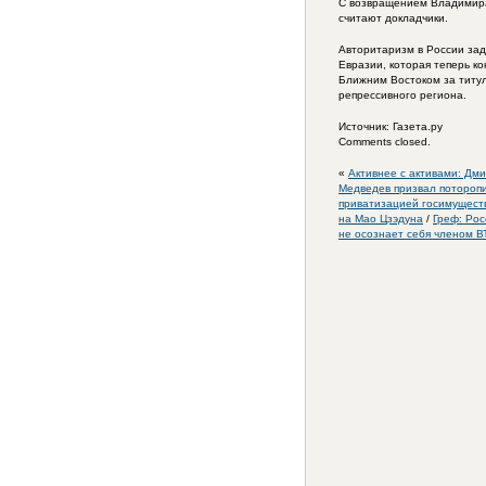
С возвращением Владимира 
считают докладчики.
Авторитаризм в России зад
Евразии, которая теперь ко
Ближним Востоком за титу
репрессивного региона.
Источник: Газета.ру
Comments closed.
«
Активнее с активами: Дм
Медведев призвал поторопи
приватизацией госимущест
на Мао Цзэдуна
/
Греф: Рос
не осознает себя членом 