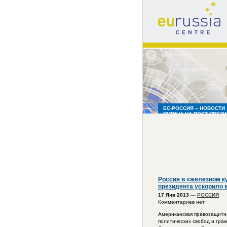
eu
russia
centre
ЕС-РОССИЯ
»
НОВОСТИ
ПУТИНА НА ПОСТ ПРЕЗ
FREEDOM HOUSE
Россия в «железном к
президента ускорило 
17 Янв 2013
—
РОССИЯ
Комментариев нет
Американская правозащитн
политических свобод и граж