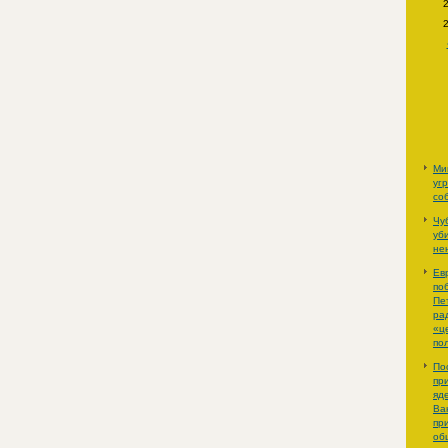
Ми
уг
со
Чу
уб
не
Ев
по
Пе
ра
«ц
по
По
пр
яд
Ва
пр
об