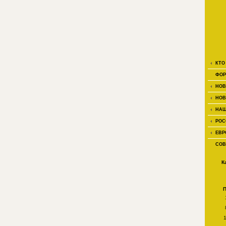
КТО
ФОР
НОВ
НОВ
НАШ
РОС
ЕВР
СОВ
К