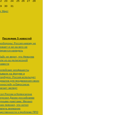
22
23
24
25
26
27
28
29
30
31
« Март
Последние 5 новостей
нобороны: Россия никому не
рожает и ни на кого не
бирается нападать
байс не верит, что Немцова
или из-за религиозной
нависти
ропейские неофашисты
бывали на форуме в
тербурге: Россия использует
дикалов для продвижения своих
енностей» в Евросоюзе,
лагает эксперт
сол России в Копенгагене
игрозил Дании российскими
ерными ракетами: Михаил
нин пояснил, что хотел
ивлечь внимание
щественности к проблеме ПРО