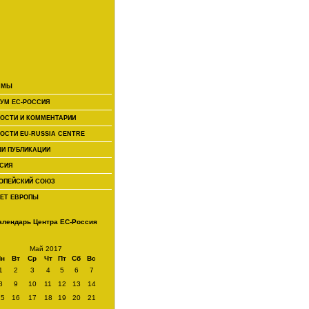
 МЫ
УМ ЕС-РОССИЯ
ОСТИ И КОММЕНТАРИИ
ОСТИ EU-RUSSIA CENTRE
И ПУБЛИКАЦИИ
СИЯ
ОПЕЙСКИЙ СОЮЗ
ЕТ ЕВРОПЫ
алендарь Центра ЕС-Россия
Май 2017
Пн
Вт
Ср
Чт
Пт
Сб
Вс
1
2
3
4
5
6
7
8
9
10
11
12
13
14
15
16
17
18
19
20
21