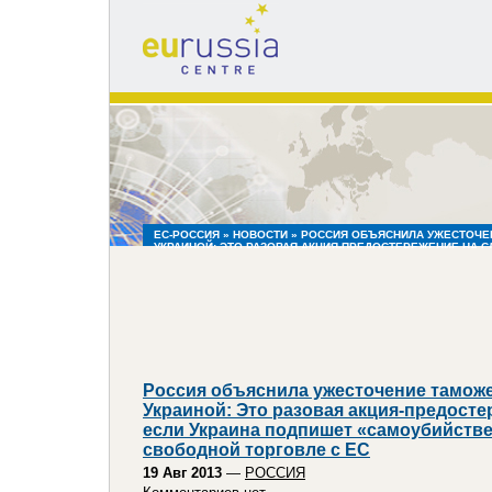
eu
russia
centre
ЕС-РОССИЯ
»
НОВОСТИ
» РОССИЯ ОБЪЯСНИЛА УЖЕСТОЧЕ
УКРАИНОЙ: ЭТО РАЗОВАЯ АКЦИЯ-ПРЕДОСТЕРЕЖЕНИЕ НА С
«САМОУБИЙСТВЕННОЕ» СОГЛАШЕНИЕ О СВОБОДНОЙ ТОРГ
Россия объяснила ужесточение тамож
Украиной: Это разовая акция-предосте
если Украина подпишет «самоубийстве
свободной торговле с ЕС
19 Авг 2013
—
РОССИЯ