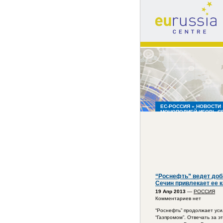
eu
russia
centre
ЕС-РОССИЯ
»
НОВОСТИ
МОНОПОЛИЕЙ ИГОРЬ СЕ
“Роснефть” ведет доб
Сечин привлекает ее 
19 Апр 2013
—
РОССИЯ
Комментариев нет
“Роснефть” продолжает усил
“Газпромом”. Отвечать за 