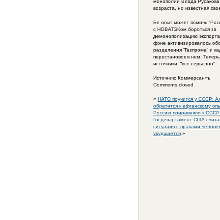
монополии Влада Русакова,
возраста, но известная св
Ее опыт может помочь “Рос
с НОВАТЭКом бороться за
демонополизацию экспорта 
фоне активизировалось об
разделения “Газпрома” и к
перестановок в нем. Теперь
источники, “все серьезно”.
Источник: Коммерсантъ
Comments closed.
«
НАТО поучится у СССР: А
обратится к афганскому оп
Россию приравняли к СССР
Госдепартамент США считае
ситуация с правами челове
ухудшается
»