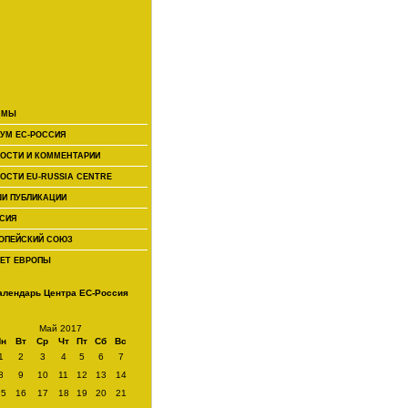
 МЫ
УМ ЕС-РОССИЯ
ОСТИ И КОММЕНТАРИИ
ОСТИ EU-RUSSIA CENTRE
И ПУБЛИКАЦИИ
СИЯ
ОПЕЙСКИЙ СОЮЗ
ЕТ ЕВРОПЫ
алендарь Центра ЕС-Россия
Май 2017
Пн
Вт
Ср
Чт
Пт
Сб
Вс
1
2
3
4
5
6
7
8
9
10
11
12
13
14
15
16
17
18
19
20
21