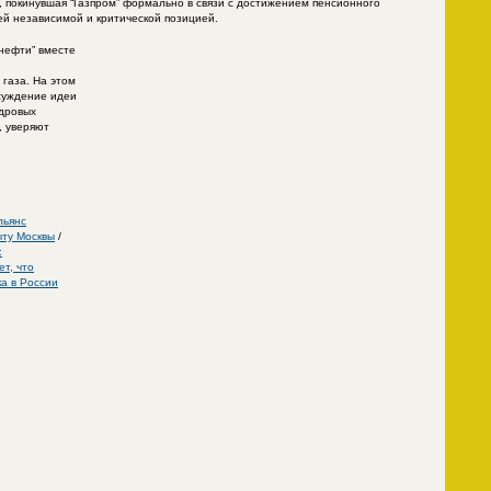
 покинувшая “Газпром” формально в связи с достижением пенсионного
оей независимой и критической позицией.
нефти” вместе
газа. На этом
суждение идеи
адровых
, уверяют
льянс
ыту Москвы
/
:
т, что
ка в России