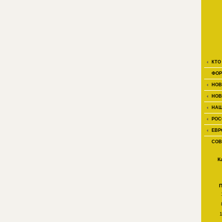
КТО
ФОР
НОВ
НОВ
НАШ
РОС
ЕВР
СОВ
К