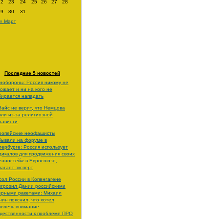
22
23
24
25
26
27
28
29
30
31
« Март
Последние 5 новостей
нобороны: Россия никому не
рожает и ни на кого не
бирается нападать
байс не верит, что Немцова
или из-за религиозной
нависти
ропейские неофашисты
бывали на форуме в
тербурге: Россия использует
дикалов для продвижения своих
енностей» в Евросоюзе,
лагает эксперт
сол России в Копенгагене
игрозил Дании российскими
ерными ракетами: Михаил
нин пояснил, что хотел
ивлечь внимание
щественности к проблеме ПРО