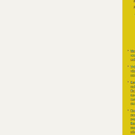
Ми
уг
со
Чу
уб
не
Ев
по
Пе
ра
«ц
по
По
пр
яд
Ва
пр
об