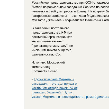
Российское представительство при ООН отказалось
Литвой неформальном заседании Совбеза по вопр
человека и свободы прессы в Крыму. На встречу б
настроенные активисты — экс-глава Меджлиса кры
Мустафа Джемилев и журналистка Валентина Сама
В заявлении постоянного
представительства РФ при
всемирной организации это
мероприятие названо
“пропагандистским шоу”, не
имеющим ничего общего с
деятельностью СБ.
Источник: Московский
комсомолец
Comments closed.
«
Путин позвонил Меркель и
рассказал, что отдал приказ о
частичном отводе войск РФ от
границы с Украиной
/
Путин
указал Меркель на необходимость прямого диалога