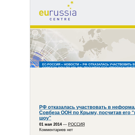
eu
russia
centre
ЕС-РОССИЯ
»
НОВОСТИ
» РФ ОТКАЗАЛАСЬ УЧАСТВОВАТЬ 
СОВБЕЗА ООН ПО КРЫМУ, ПОСЧИТАВ ЕГО “ПРОПАГАНДИС
РФ отказалась участвовать в неформ
Совбеза ООН по Крыму, посчитав его 
шоу”
01 мая 2014
—
РОССИЯ
Комментариев нет