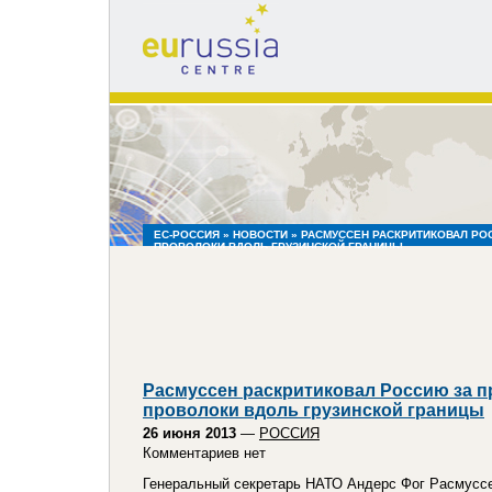
eu
russia
centre
ЕС-РОССИЯ
»
НОВОСТИ
» РАСМУССЕН РАСКРИТИКОВАЛ РО
ПРОВОЛОКИ ВДОЛЬ ГРУЗИНСКОЙ ГРАНИЦЫ
Расмуссен раскритиковал Россию за п
проволоки вдоль грузинской границы
26 июня 2013
—
РОССИЯ
Комментариев нет
Генеральный секретарь НАТО Андерс Фог Расмуссе