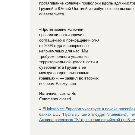
протягивание колючей проволоки вдоль администр
Грузией и Южной Осетией и требует от нее выпол
обязательств.
«Протягивание колючей
проволоки противоречит
соглашению о прекращении огня
от 2008 года и совершенно
неприемлемо для нас. Мы
требуем полного уважения
территориальной целостности и
суверенитета Грузии в ее
международно признанных
границах», — заявил во вторник
вечером Расмуссен.
Источник: Газета.Ru
Comments closed.
«
EUobserver: Европол участвует в поиске российс
банках ЕС
/
“Пусть лучше это будет “Женева-2″, че
Алжира рассказал “Ъ” о решении сирийской пробл