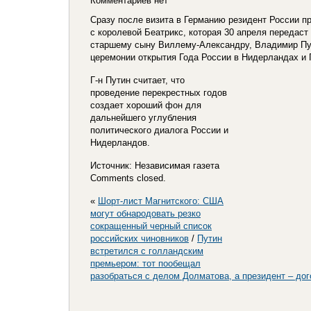
Комментариев нет
Сразу после визита в Германию резидент России п
с королевой Беатрикс, которая 30 апреля передас
старшему сыну Виллему-Александру, Владимир Пут
церемонии открытия Года России в Нидерландах и 
Г-н Путин считает, что
проведение перекрестных годов
создает хороший фон для
дальнейшего углубления
политического диалога России и
Нидерландов.
Источник: Независимая газета
Comments closed.
«
Шорт-лист Магнитского: США
могут обнародовать резко
сокращенный черный список
российских чиновников
/
Путин
встретился с голландским
премьером: тот пообещал
разобраться с делом Долматова, а президент – дог