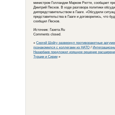
министром Голландии Марком Рютте, сообщает пре
Дмитрий Песков. В ходе разговора политики обсуд
диппредставительством в Гааге. «Обсудили ситуац
представительства в Гааге и договорились, что б
сообщил Песков.
Источник: Газета.Ru
Comments closed.
«
Сергей Шойгу развернул противоракетные аргум
познакомился с коллегами из НАТО
/
Интеграциозн
Назарбаев предложил изящное решение расширения
Турции и Сирии
»