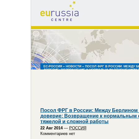
eu
russia
centre
ЕС-РОССИЯ
»
НОВОСТИ
» ПОСОЛ ФРГ В РОССИИ: МЕЖДУ 
ДОВЕРИЕ: ВОЗВРАЩЕНИЕ К НОРМАЛЬНЫМ ОТНОШЕНИЯМ 
РАБОТЫ
Посол ФРГ в России: Между Берлином 
доверие: Возвращение к нормальным 
тяжелой и сложной работы
22 Авг 2014
—
РОССИЯ
Комментариев нет