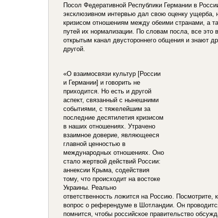
Посол Федеративной Республики Германии в Росс
эксклюзивном интервью дал свою оценку ущерба, 
кризисом отношениям между обеими странами, а т
путей их нормализации. По словам посла, все это
открытым канал двустороннего общения и знают др
другой.
«О взаимосвязи культур [России
и Германии] и говорить не
приходится. Но есть и другой
аспект, связанный с нынешними
событиями, с тяжелейшим за
последние десятилетия кризисом
в наших отношениях. Утрачено
взаимное доверие, являющееся
главной ценностью в
международных отношениях. Оно
стало жертвой действий России:
аннексии Крыма, содействия
тому, что происходит на востоке
Украины. Реально
ответственность ложится на Россию. Посмотрите, 
вопрос о референдуме в Шотландии. Он проводитс
помнится, чтобы российское правительство обсуж