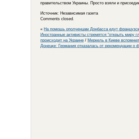
правительством Украины. Просто взяли и присоеди
Источник: Независимая газета
Comments closed.
«
На помощь ополченцам Донбасса едут французск
Иностранные активисты стремятся “открыть миру гл
происходит на Украине
/
Меркель в Киеве вспомнила
Донецке: Германия отказалась от рекомендации о 