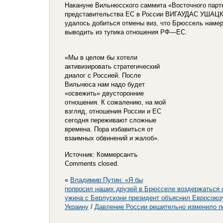
Накануне Вильнюсского саммита «Восточного парт
представительства ЕС в России ВИГАУДАС УШАЦК
удалось добиться отмены виз, что Брюссель намер
выводить из тупика отношения РФ—ЕС.
«Мы в целом бы хотели
активизировать стратегический
диалог с Россией. После
Вильнюса нам надо будет
«освежить» двусторонние
отношения. К сожалению, на мой
взгляд, отношения России и ЕС
сегодня переживают сложные
времена. Пора избавиться от
взаимных обвинений и жалоб».
Источник: Коммерсантъ
Comments closed.
«
Владимир Путин: «Я бы
попросил наших друзей в Брюсселе воздержаться 
ужина с Берлускони президент объяснил Евросоюзу
Украину
/
Давление России решительно изменило п