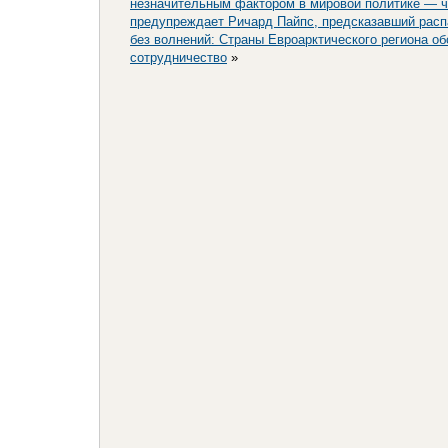
незначительным фактором в мировой политике — ч
предупреждает Ричард Пайпс, предсказавший расп
без волнений: Страны Евроарктического региона о
сотрудничество
»