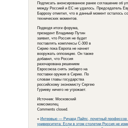
Подписать анонсированное ранее соглашение об у
между Россией и ЕС не удалось. Председатель Е
Баррозу отметил, что в данный момент осталось с
технических моментов.
Подводя итоги форума,
президент Владимир Путин
заявил, что Россия не будет
поставлять комплексы С-300 в
Сирию пока Европа не начнет
вооружать оппозицию. Он также
добавил, что Россия
разочарована решением
Евросоюза снять эмбарго на
поставки оружия в Сирию. По
словам главы государства
российскому экономисту Сергею
Гуриеву ничего не угрожает.
Источник: Московский
комсомолец
Comments closed.
«
Интервью — Ричард Пайпс, почетный профессор 
университета: Если в этом столетии Россия не изм