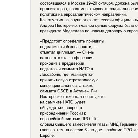
состоявшаяся в Москве 19–20 октября, должна был
организаторов, продемонстрировать радикальное и
политики на евроатлантическом направлении.
Как отметил накануне открытия сессии официальн
Андрей Нестеренко, главной целью форума было 
президента Медведева по новому договору о европ
«Предстоит определить принципы
неделимости безопасности, —
отметил дипломат. — Очень
важно, что эта конференция
проходит в преддверии
подготовки саммита НАТО в
Лиссабоне, где планируется
принять новую стратегическую
концепцию альянса, а также
саммита ОБСЕ в Астане». Г-н
Нестеренко также дал понять, что
на саммите НАТО будет
обсуждаться вопрос о
присоединении России к
европейской системе ПРО. По
словам бывшего заместителя главы МИД Германии
главных тем на сессии было две: проблема ПРО и
Европе.