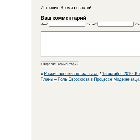
Источник: Время новостей
Ваш комментарий
Имя
*
E-mail
*
Са
«
Россия переживает за цыган
/
15 октября 2010: К
Планы – Роль Евросоюза в Процессе Модернизаци