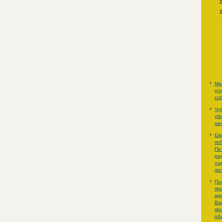
Ми
уг
со
Чу
уб
не
Ев
по
Пе
ра
«ц
по
По
пр
яд
Ва
пр
об