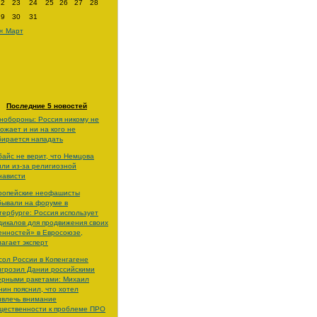
22
23
24
25
26
27
28
29
30
31
« Март
Последние 5 новостей
нобороны: Россия никому не
рожает и ни на кого не
бирается нападать
байс не верит, что Немцова
или из-за религиозной
нависти
ропейские неофашисты
бывали на форуме в
тербурге: Россия использует
дикалов для продвижения своих
енностей» в Евросоюзе,
лагает эксперт
сол России в Копенгагене
игрозил Дании российскими
ерными ракетами: Михаил
нин пояснил, что хотел
ивлечь внимание
щественности к проблеме ПРО