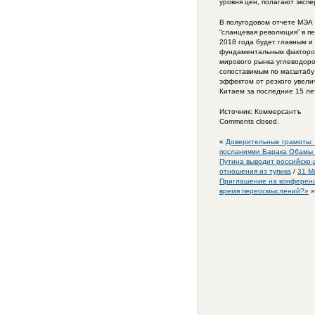
уровня цен, полагают эксп
В полугодовом отчете МЭА 
“сланцевая революция” в п
2018 года будет главным и
фундаментальным факторо
мирового рынка углеводоро
сопоставимым по масштабу
эффектом от резкого увели
Китаем за последние 15 ле
Источник: Коммерсантъ
Comments closed.
«
Доверительные грамоты:
посланиями Барака Обамы
Путина выводит российско-
отношения из тупика
/
31 М
Приглашение на конферен
время переосмыслений?»
»