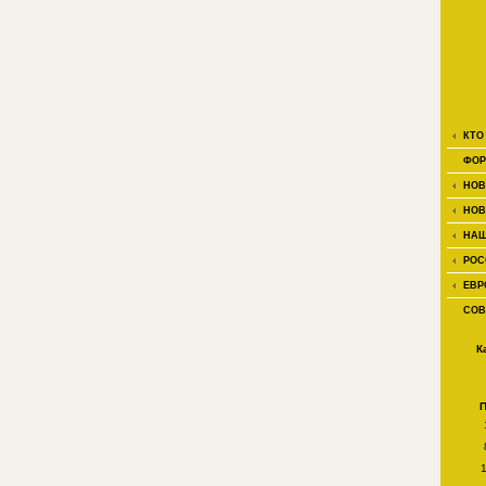
КТО
ФОР
НОВ
НОВ
НАШ
РОС
ЕВР
СОВ
К