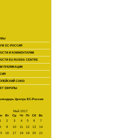
 МЫ
УМ ЕС-РОССИЯ
ОСТИ И КОММЕНТАРИИ
ОСТИ EU-RUSSIA CENTRE
И ПУБЛИКАЦИИ
СИЯ
ОПЕЙСКИЙ СОЮЗ
ЕТ ЕВРОПЫ
алендарь Центра ЕС-Россия
Май 2017
Пн
Вт
Ср
Чт
Пт
Сб
Вс
1
2
3
4
5
6
7
8
9
10
11
12
13
14
15
16
17
18
19
20
21