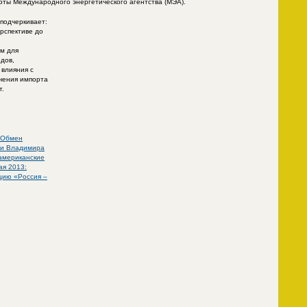
ерты Международного энергетического агентства (МЭА).
подчеркивает:
ерспективе до
м для
дов,
 влияния с
чения импорта
т.
 Обмен
 и Владимира
американские
ая 2013:
цию «Россия –