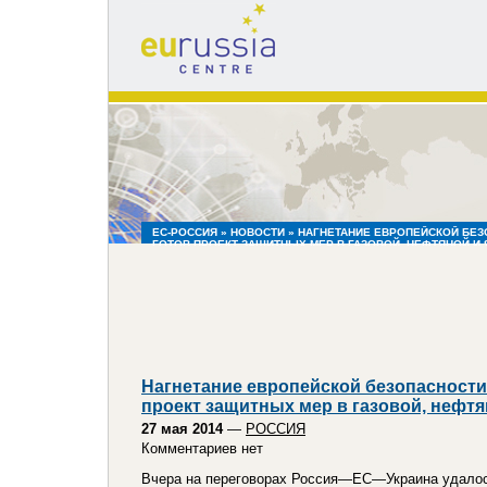
eu
russia
centre
ЕС-РОССИЯ
»
НОВОСТИ
» НАГНЕТАНИЕ ЕВРОПЕЙСКОЙ БЕЗ
ГОТОВ ПРОЕКТ ЗАЩИТНЫХ МЕР В ГАЗОВОЙ, НЕФТЯНОЙ И
Нагнетание европейской безопасности
проект защитных мер в газовой, нефт
27 мая 2014
—
РОССИЯ
Комментариев нет
Вчера на переговорах Россия—ЕС—Украина удалось