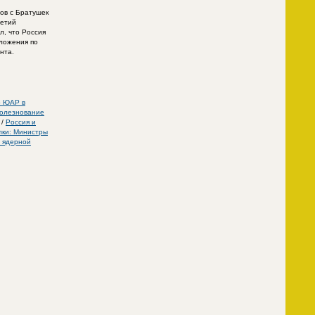
ов с Братушек
ретий
л, что Россия
ложения по
нта.
о ЮАР в
болезнование
/
Россия и
лки: Министры
о ядерной