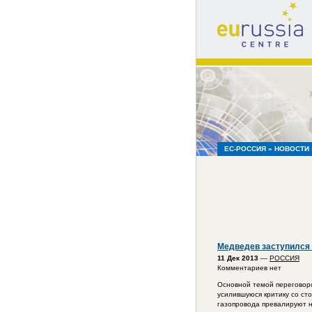
eu
russia
centre
ЕС-РОССИЯ
»
НОВОСТИ
Медведев заступился 
11 Дек 2013
—
РОССИЯ
Комментариев нет
Основной темой переговоро
усилившуюся критику со ст
газопровода превалируют 