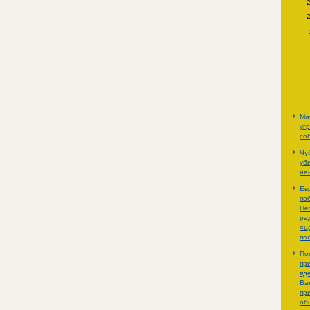
Ми
уг
со
Чу
уб
не
Ев
по
Пе
ра
«ц
по
По
пр
яд
Ва
пр
об