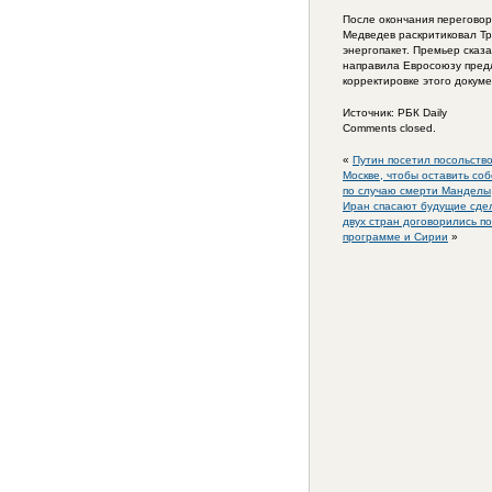
После окончания переговор
Медведев раскритиковал Т
энергопакет. Премьер сказа
направила Евросоюзу пред
корректировке этого докуме
Источник: РБК Daily
Comments closed.
«
Путин посетил посольств
Москве, чтобы оставить со
по случаю смерти Манделы
Иран спасают будущие сде
двух стран договорились п
программе и Сирии
»