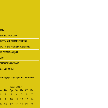
 МЫ
УМ ЕС-РОССИЯ
ОСТИ И КОММЕНТАРИИ
ОСТИ EU-RUSSIA CENTRE
И ПУБЛИКАЦИИ
СИЯ
ОПЕЙСКИЙ СОЮЗ
ЕТ ЕВРОПЫ
алендарь Центра ЕС-Россия
Май 2017
Пн
Вт
Ср
Чт
Пт
Сб
Вс
1
2
3
4
5
6
7
8
9
10
11
12
13
14
15
16
17
18
19
20
21