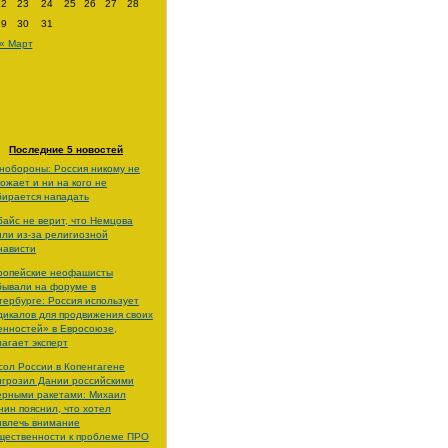
22
23
24
25
26
27
28
29
30
31
« Март
Последние 5 новостей
нобороны: Россия никому не
рожает и ни на кого не
бирается нападать
байс не верит, что Немцова
или из-за религиозной
нависти
ропейские неофашисты
бывали на форуме в
тербурге: Россия использует
дикалов для продвижения своих
енностей» в Евросоюзе,
лагает эксперт
сол России в Копенгагене
игрозил Дании российскими
ерными ракетами: Михаил
нин пояснил, что хотел
ивлечь внимание
щественности к проблеме ПРО