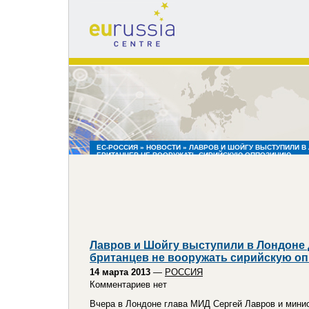
eu
russia
centre
ЕС-РОССИЯ
»
НОВОСТИ
» ЛАВРОВ И ШОЙГУ ВЫСТУПИЛИ В 
БРИТАНЦЕВ НЕ ВООРУЖАТЬ СИРИЙСКУЮ ОППОЗИЦИЮ
Лавров и Шойгу выступили в Лондоне 
британцев не вооружать сирийскую о
14 марта 2013
—
РОССИЯ
Комментариев нет
Вчера в Лондоне глава МИД Сергей Лавров и мини