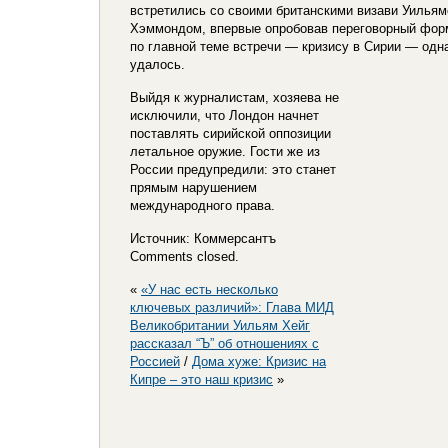
встретились со своими британскими визави Уилья
Хэммондом, впервые опробовав переговорный форм
по главной теме встречи — кризису в Сирии — одна
удалось.
Выйдя к журналистам, хозяева не
исключили, что Лондон начнет
поставлять сирийской оппозиции
летальное оружие. Гости же из
России предупредили: это станет
прямым нарушением
международного права.
Источник: Коммерсантъ
Comments closed.
«
«У нас есть несколько
ключевых различий»: Глава МИД
Великобритании Уильям Хейг
рассказал “Ъ” об отношениях с
Россией
/
Дома хуже: Кризис на
Кипре – это наш кризис
»