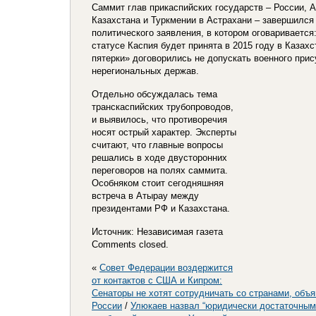
Саммит глав прикаспийских государств – России, 
Казахстана и Туркмении в Астрахани – завершился
политического заявления, в котором оговаривается
статусе Каспия будет принята в 2015 году в Казах
пятерки» договорились не допускать военного прис
нерегиональных держав.
Отдельно обсуждалась тема
транскаспийских трубопроводов,
и выявилось, что противоречия
носят острый характер. Эксперты
считают, что главные вопросы
решались в ходе двусторонних
переговоров на полях саммита.
Особняком стоит сегодняшняя
встреча в Атырау между
президентами РФ и Казахстана.
Источник: Независимая газета
Comments closed.
«
Совет Федерации воздержится
от контактов с США и Кипром:
Сенаторы не хотят сотрудничать со странами, объ
России
/
Улюкаев назвал “юридически достаточным