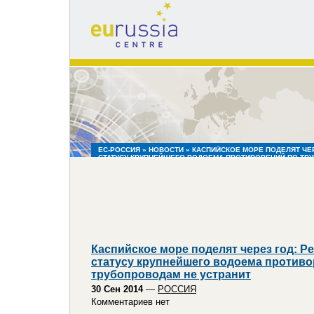
eu
russia
centre
ЕС-РОССИЯ
»
НОВОСТИ
» КАСПИЙСКОЕ МОРЕ ПОДЕЛЯТ ЧЕ
СТАТУСУ КРУПНЕЙШЕГО ВОДОЕМА ПРОТИВОРЕЧИЙ ПО ТР
Каспийское море поделят через год: Р
статусу крупнейшего водоема противо
трубопроводам не устранит
30 Сен 2014
—
РОССИЯ
Комментариев нет