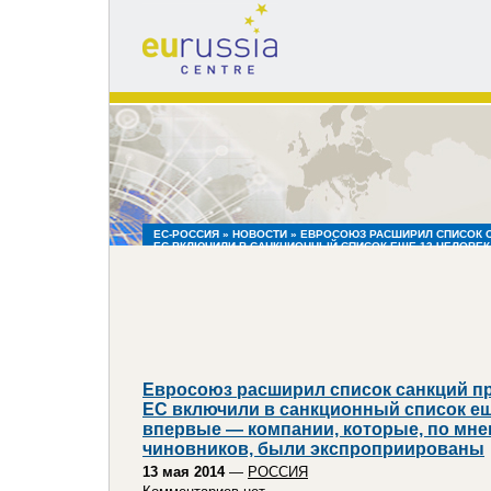
eu
russia
centre
ЕС-РОССИЯ
»
НОВОСТИ
» ЕВРОСОЮЗ РАСШИРИЛ СПИСОК С
ЕС ВКЛЮЧИЛИ В САНКЦИОННЫЙ СПИСОК ЕЩЕ 13 ЧЕЛОВЕК
КОТОРЫЕ, ПО МНЕНИЮ ЕВРОПЕЙСКИХ ЧИНОВНИКОВ, БЫ
Евросоюз расширил список санкций п
ЕС включили в санкционный список ещ
впервые — компании, которые, по мн
чиновников, были экспроприированы
13 мая 2014
—
РОССИЯ