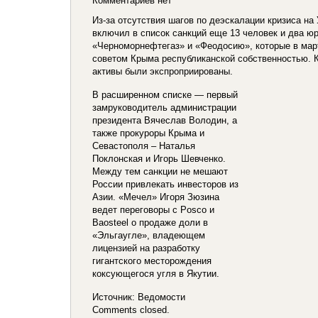
Комментариев нет
Из-за отсутствия шагов по деэскалации кризиса на
включил в список санкций еще 13 человек и два ю
«Черноморнефтегаз» и «Феодосию», которые в ма
советом Крыма республиканской собственностью. К
активы были экспроприированы.
В расширенном списке — первый
замруководитель администрации
президента Вячеслав Володин, а
также прокуроры Крыма и
Севастополя – Наталья
Поклонская и Игорь Шевченко.
Между тем санкции не мешают
России привлекать инвесторов из
Азии. «Мечел» Игоря Зюзина
ведет переговоры с Posco и
Baosteel о продаже доли в
«Эльгаугле», владеющем
лицензией на разработку
гигантского месторождения
коксующегося угля в Якутии.
Источник: Ведомости
Comments closed.