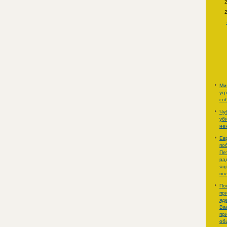
Ми
уг
со
Чу
уб
не
Ев
по
Пе
ра
«ц
по
По
пр
яд
Ва
пр
об