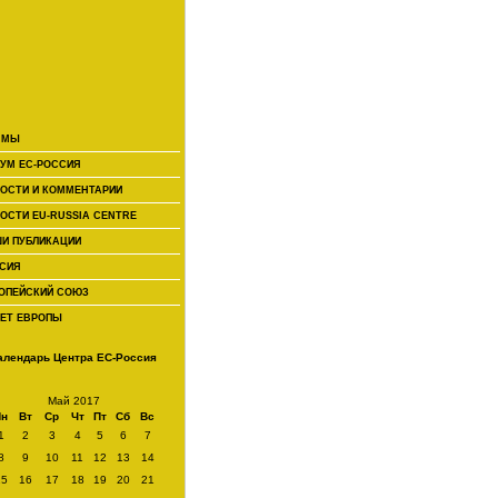
 МЫ
УМ ЕС-РОССИЯ
ОСТИ И КОММЕНТАРИИ
ОСТИ EU-RUSSIA CENTRE
И ПУБЛИКАЦИИ
СИЯ
ОПЕЙСКИЙ СОЮЗ
ЕТ ЕВРОПЫ
алендарь Центра ЕС-Россия
Май 2017
Пн
Вт
Ср
Чт
Пт
Сб
Вс
1
2
3
4
5
6
7
8
9
10
11
12
13
14
15
16
17
18
19
20
21