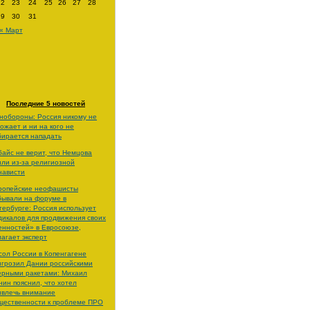
22
23
24
25
26
27
28
29
30
31
« Март
Последние 5 новостей
нобороны: Россия никому не
рожает и ни на кого не
бирается нападать
байс не верит, что Немцова
или из-за религиозной
нависти
ропейские неофашисты
бывали на форуме в
тербурге: Россия использует
дикалов для продвижения своих
енностей» в Евросоюзе,
лагает эксперт
сол России в Копенгагене
игрозил Дании российскими
ерными ракетами: Михаил
нин пояснил, что хотел
ивлечь внимание
щественности к проблеме ПРО