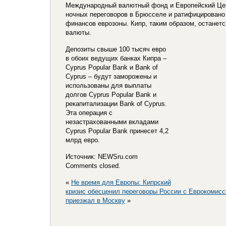
Международный валютный фонд и Европейский Цен
ночных переговоров в Брюсселе и ратифицировано
финансов еврозоны. Кипр, таким образом, останетс
валюты.
Депозиты свыше 100 тысяч евро
в обоих ведущих банках Кипра –
Cyprus Popular Bank и Bank of
Cyprus – будут заморожены и
использованы для выплаты
долгов Cyprus Popular Bank и
рекапитализации Bank of Cyprus.
Эта операция с
незастрахованными вкладами
Cyprus Popular Bank принесет 4,2
млрд евро.
Источник: NEWSru.com
Comments closed.
«
Не время для Европы: Кипрский
кризис обесценил переговоры России с Еврокомисс
приезжал в Москву
»