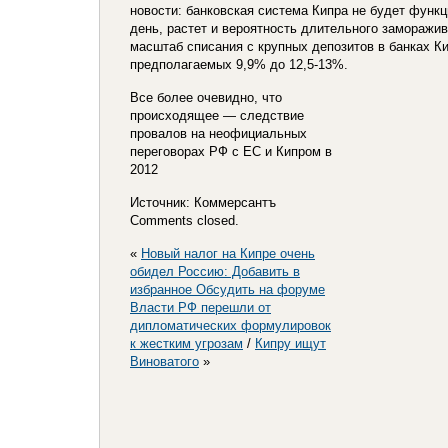
новости: банковская система Кипра не будет функ
день, растет и вероятность длительного заморажив
масштаб списания с крупных депозитов в банках К
предполагаемых 9,9% до 12,5-13%.
Все более очевидно, что
происходящее — следствие
провалов на неофициальных
переговорах РФ с ЕС и Кипром в
2012
Источник: Коммерсантъ
Comments closed.
«
Новый налог на Кипре очень
обидел Россию: Добавить в
избранное Обсудить на форуме
Власти РФ перешли от
дипломатических формулировок
к жестким угрозам
/
Кипру ищут
Виноватого
»