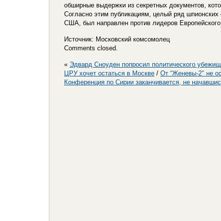
обширные выдержки из секретных документов, кот
Согласно этим публикациям, целый ряд шпионских
США, был направлен против лидеров Европейского
Источник: Московский комсомолец
Comments closed.
«
Эдвард Сноуден попросил политического убежищ
ЦРУ хочет остаться в Москве
/
От “Женевы-2″ не о
Конференция по Сирии заканчивается, не начавши