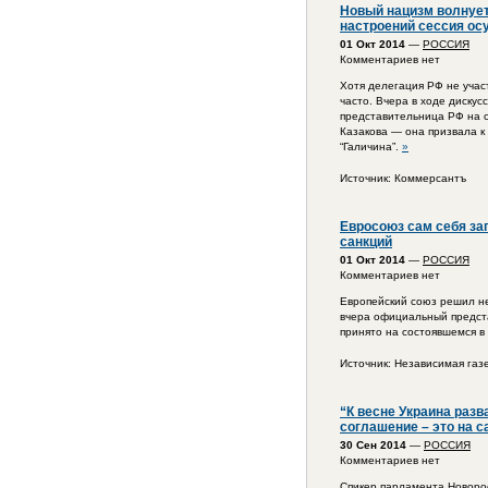
Новый нацизм волнует
настроений сессия ос
01 Окт 2014
—
РОССИЯ
Комментариев нет
Хотя делегация РФ не учас
часто. Вчера в ходе диску
представительница РФ на с
Казакова — она призвала к
“Галичина”.
»
Источник: Коммерсантъ
Евросоюз сам себя за
санкций
01 Окт 2014
—
РОССИЯ
Комментариев нет
Европейский союз решил не
вчера официальный предст
принято на состоявшемся в
Источник: Независимая газ
“К весне Украина разв
соглашение – это на 
30 Сен 2014
—
РОССИЯ
Комментариев нет
Спикер парламента Новоро