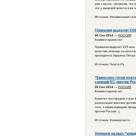
уже к весне, объясняя, чт
что у киевской власти в е
Источник: Независимая газ
Германия выделит €50
30 Сен 2014
—
РОССИЯ
Комментариев нет
Германия выделит €25 млн 
качестве помощи на восста
президента Украины Петра
Источник: Газета.Ру
“Евросоюз готов плат
санкций ЕС против Ро
30 Сен 2014
—
РОССИЯ
Комментариев нет
Комитет постпредов стран 
реализации минских догово
того, к каким выводам прид
против России.
»
Источник: Коммерсантъ
Улюкаев назвал “юрид