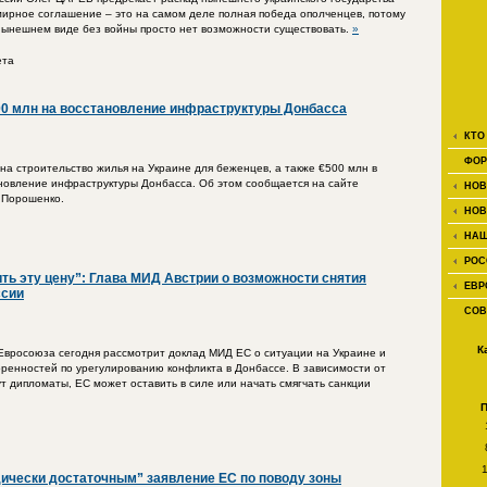
о мирное соглашение – это на самом деле полная победа ополченцев, потому
е нынешнем виде без войны просто нет возможности существовать.
»
ета
0 млн на восстановление инфраструктуры Донбасса
КТО
ФОР
на строительство жилья на Украине для беженцев, а также €500 млн в
новление инфраструктуры Донбасса. Об этом сообщается на сайте
НОВ
 Порошенко.
НОВ
НАШ
РОС
ить эту цену”: Глава МИД Австрии о возможности снятия
ЕВР
ссии
СОВ
К
Евросоюза сегодня рассмотрит доклад МИД ЕС о ситуации на Украине и
ренностей по урегулированию конфликта в Донбассе. В зависимости от
ут дипломаты, ЕС может оставить в силе или начать смягчать санкции
ически достаточным” заявление ЕС по поводу зоны