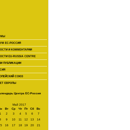
 МЫ
УМ ЕС-РОССИЯ
ОСТИ И КОММЕНТАРИИ
ОСТИ EU-RUSSIA CENTRE
И ПУБЛИКАЦИИ
СИЯ
ОПЕЙСКИЙ СОЮЗ
ЕТ ЕВРОПЫ
алендарь Центра ЕС-Россия
Май 2017
Пн
Вт
Ср
Чт
Пт
Сб
Вс
1
2
3
4
5
6
7
8
9
10
11
12
13
14
15
16
17
18
19
20
21