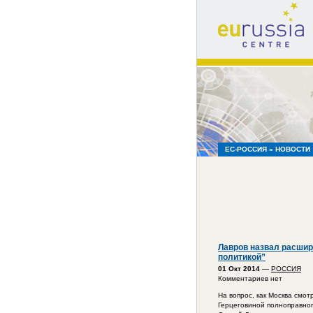
eu
russia
centre
ЕС-РОССИЯ
» НОВОСТИ
Лавров назвал расшир
политикой”
01 Окт 2014
—
РОССИЯ
Комментариев нет
На вопрос, как Москва смо
Герцеговиной полноправног