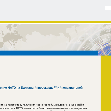
ение НАТО на Балканы “провокацией” и “неправильной
трит на перспективу получения Черногорией, Македонией и Боснией и
о членства в НАТО, глава российского внешнеполитического ведомства