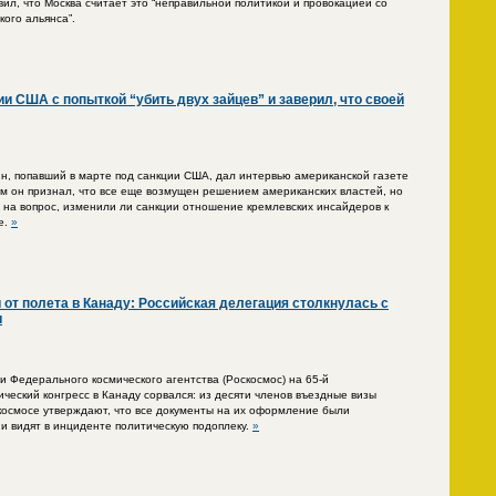
ил, что Москва считает это “неправильной политикой и провокацией со
ого альянса”.
и США с попыткой “убить двух зайцев” и заверил, что своей
, попавший в марте под санкции США, дал интервью американской газете
 нем он признал, что все еще возмущен решением американских властей, но
” на вопрос, изменили ли санкции отношение кремлевских инсайдеров к
е.
»
 от полета в Канаду: Российская делегация столкнулась с
и
и Федерального космического агентства (Роскосмос) на 65-й
еский конгресс в Канаду сорвался: из десяти членов въездные визы
космосе утверждают, что все документы на их оформление были
и видят в инциденте политическую подоплеку.
»