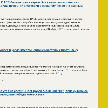
 ПАСЕ больше, чем старый: Рост националистических
удила, но вести “дискуссии о прошлом” не сочла нужным
твует в нынешней сессии ПАСЕ, российская тема в Страсбурге звучит
ссии по резолюции о борьбе с неонацизмом выступила единственная
ессии, докладчик комиссии по равенству и недискриминации Ольга
 противодействию попыткам оправдания “Ваффен СС” и нацистской дивизии
гоняет в угол: Вместо Берлинской стены строят Стену
 пересматривать введенных против России санкций. Об этом объявила
авитель главы европейской дипломатии Кэтрин Эштон. Это решение было
 Брюсселе совещании послов стран – участниц ЕС.
»
ета
алится на части”: Олег Царев объяснил “НГ”, почему мирное
самом деле победа юго-востока
ссии Олег ЦАРЕВ предрекает распад нынешнего украинского государства