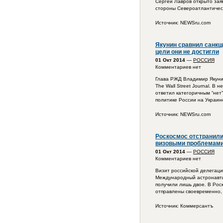
Сергей Лавров открыто заяв
стороны Североатлантическ
Источник: NEWSru.com
Якунин сравнил санкци
цели они не достигли
01 Окт 2014
—
РОССИЯ
Комментариев нет
Глава РЖД Владимир Якунин
The Wall Street Journal. В
ответил категоричным “нет
политике России на Украин
Источник: NEWSru.com
Роскосмос отстранили
визовыми проблемам
01 Окт 2014
—
РОССИЯ
Комментариев нет
Визит российской делегаци
Международный астронавтич
получили лишь двое. В Рос
отправлены своевременно, 
Источник: Коммерсантъ