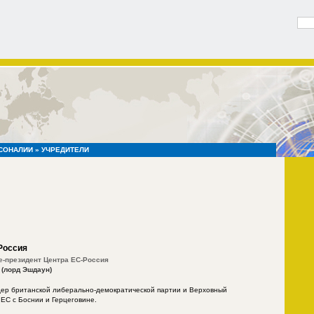
СОНАЛИИ
» УЧРЕДИТЕЛИ
Россия
е-президент Центра ЕС-Россия
(лорд Эшдаун)
ер британской либерально-демократической партии и Верховный
 ЕС с Боснии и Герцеговине.