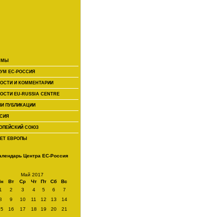
 МЫ
УМ ЕС-РОССИЯ
ОСТИ И КОММЕНТАРИИ
ОСТИ EU-RUSSIA CENTRE
И ПУБЛИКАЦИИ
СИЯ
ОПЕЙСКИЙ СОЮЗ
ЕТ ЕВРОПЫ
алендарь Центра ЕС-Россия
Май 2017
Пн
Вт
Ср
Чт
Пт
Сб
Вс
1
2
3
4
5
6
7
8
9
10
11
12
13
14
15
16
17
18
19
20
21