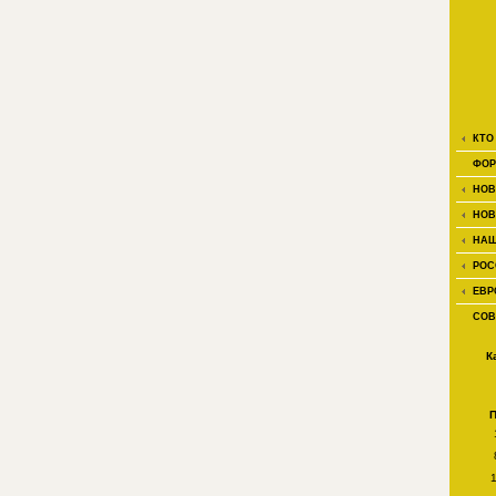
КТО
ФОР
НОВ
НОВ
НАШ
РОС
ЕВР
СОВ
К