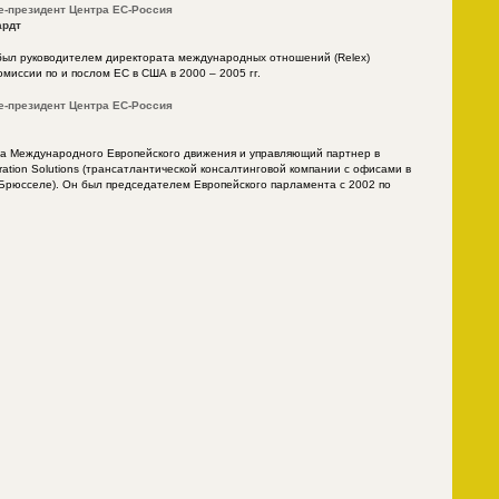
е-президент Центра ЕС-Россия
ардт
 был руководителем директората международных отношений (Relex)
миссии по и послом ЕС в США в 2000 – 2005 гг.
е-президент Центра ЕС-Россия
ава Международного Европейского движения и управляющий партнер в
ration Solutions (трансатлантической консалтинговой компании с офисами в
Брюсселе). Он был председателем Европейского парламента с 2002 по