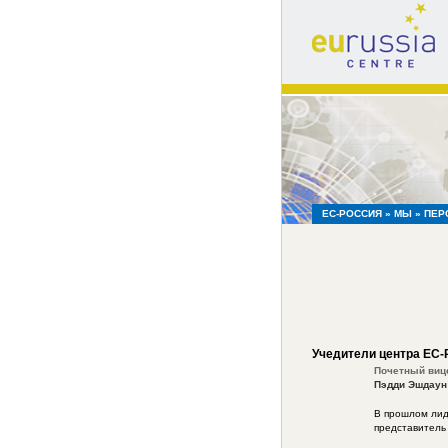
eu
russia
centre
ЕС-РОССИЯ
»
МЫ
»
ПЕР
Учедители центра ЕС-
Почетный виц
Пэдди Эшдаун 
В прошлом лид
представитель