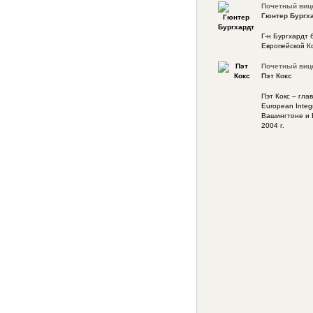
Почетный виц
Гюнтер Бургх
Г-н Бургхардт
Европейской Ко
Почетный виц
Пэт Кокс
Пэт Кокс – гл
European Integ
Вашингтоне и 
2004 г.