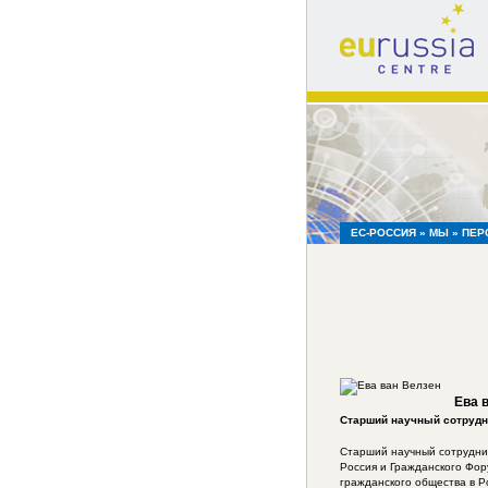
eu
russia
centre
ЕС-РОССИЯ
»
МЫ
»
ПЕР
Ева 
Старший научный сотрудн
Старший научный сотрудни
Россия и Гражданского Фор
гражданского общества в 