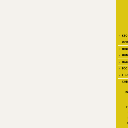
КТО
ФОР
НОВ
НОВ
НАШ
РОС
ЕВР
СОВ
К