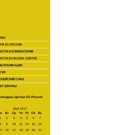
 МЫ
УМ ЕС-РОССИЯ
ОСТИ И КОММЕНТАРИИ
ОСТИ EU-RUSSIA CENTRE
И ПУБЛИКАЦИИ
СИЯ
ОПЕЙСКИЙ СОЮЗ
ЕТ ЕВРОПЫ
алендарь Центра ЕС-Россия
Май 2017
Пн
Вт
Ср
Чт
Пт
Сб
Вс
1
2
3
4
5
6
7
8
9
10
11
12
13
14
15
16
17
18
19
20
21