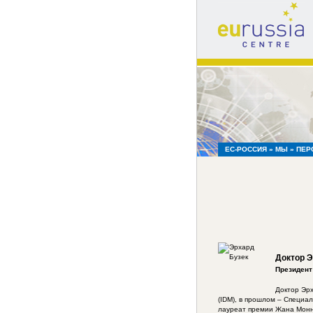
eu
russia
centre
ЕС-РОССИЯ
»
МЫ
»
ПЕР
Доктор Э
Президент
Доктор Эрх
(IDM), в прошлом – Специа
лауреат премии Жана Монне