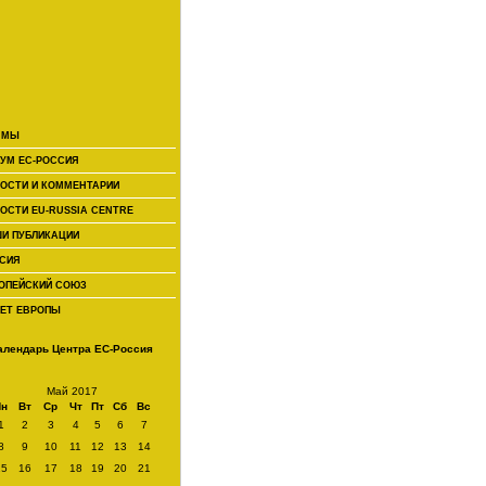
 МЫ
УМ ЕС-РОССИЯ
ОСТИ И КОММЕНТАРИИ
ОСТИ EU-RUSSIA CENTRE
И ПУБЛИКАЦИИ
СИЯ
ОПЕЙСКИЙ СОЮЗ
ЕТ ЕВРОПЫ
алендарь Центра ЕС-Россия
Май 2017
Пн
Вт
Ср
Чт
Пт
Сб
Вс
1
2
3
4
5
6
7
8
9
10
11
12
13
14
15
16
17
18
19
20
21