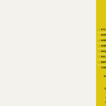
КТО
ФОР
НОВ
НОВ
НАШ
РОС
ЕВР
СОВ
К