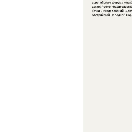
европейского форума Альпб
австрийского правительств
науки и исследований. Докт
Австрийской Народной Пар