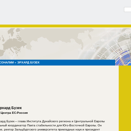
СОНАЛИИ
» ЭРХАРД БУЗЕК
рхард Бузек
 Центра ЕС-Россия
ард Бузек – глава Института Дунайского региона и Центральной Европы
льный координатор Пакта стабильности для Юго-Восточной Европы. Он
, ректор Зальцбургского университета прикладных наук и президент