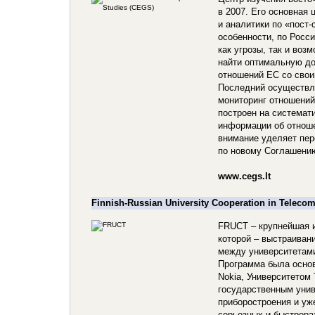
в 2007. Его основная 
и аналитики по «пост-
особенности, по Росс
как угрозы, так и воз
найти оптимальную д
отношений ЕС со сво
Последний осуществл
мониторинг отношений
построен на системат
информации об отноше
внимание уделяет пер
по новому Соглашению
www.cegs.lt
Finnish-Russian University Cooperation in Telec
FRUCT – крупнейшая и
которой – выстраивани
между университетам
Программа была основ
Nokia, Университетом 
государственным унив
приборостроения и уж
серьезных и быстрор