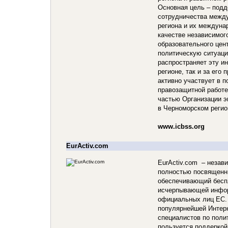
Основная цель – подд
сотрудничества межд
региона и их междуна
качестве независимог
образовательного цен
политическую ситуаци
распространяет эту и
регионе, так и за его
активно участвует в п
правозащитной работе
частью Организации э
в Черноморском регио
www.icbss.org
EurActiv.com
EurActiv.com – незав
полностью посвященн
обеспечивающий бесп
исчерпывающей инфор
официальных лиц ЕС.
популярнейшей Интер
специалистов по поли
пользуется поддеркой