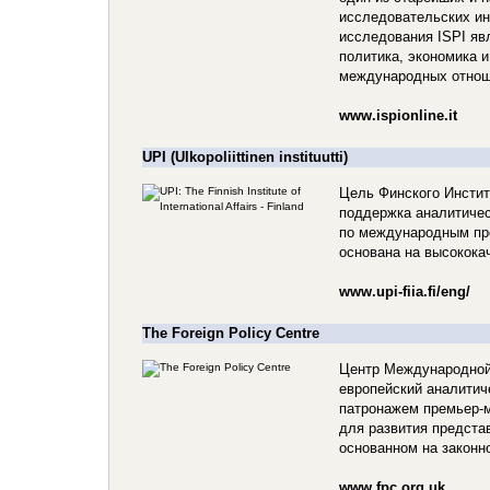
исследовательских и
исследования ISPI я
политика, экономика и
международных отнош
www.ispionline.it
UPI (Ulkopoliittinen instituutti)
Цель Финского Инсти
поддержка аналитичес
по международным пр
основана на высокока
www.upi-fiia.fi/eng/
The Foreign Policy Centre
Центр Международной
европейский аналитич
патронажем премьер-м
для развития предста
основанном на законн
www.fpc.org.uk