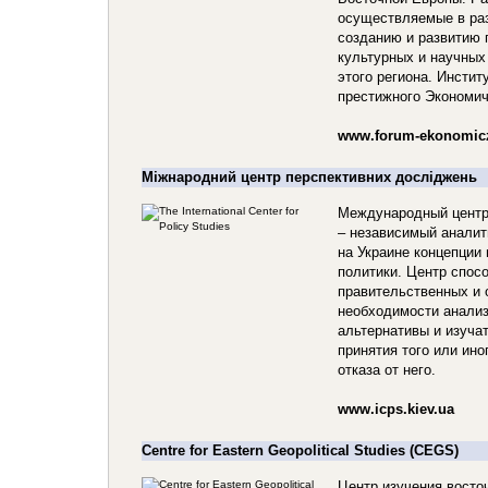
осуществляемые в ра
созданию и развитию 
культурных и научных
этого региона. Инстит
престижного Экономич
www.forum-ekonomicz
Міжнародний центр перспективних досліджень
Международный центр
– независимый аналит
на Украине концепции 
политики. Центр спос
правительственных и 
необходимости анализ
альтернативы и изуча
принятия того или ино
отказа от него.
www.icps.kiev.ua
Centre for Eastern Geopolitical Studies (CEGS)
Центр изучения восто