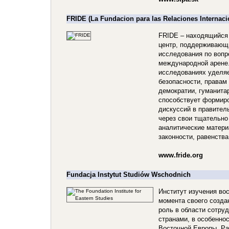
FRIDE (La Fundacion para las Relaciones Internacio
FRIDE – находящийся
центр, поддерживающ
исследования по вопр
международной арене
исследованиях уделяе
безопасности, правам
демократии, гуманита
способствует формир
дискуссий в правител
через свои тщательн
аналитические матери
законности, равенства
www.fride.org
Fundacja Instytut Studiów Wschodnich
Институт изучения во
момента своего созда
роль в области сотру
странами, в особенно
Восточной Европы. Ра