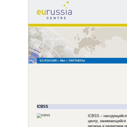
eu
russia
centre
ЕС-РОССИЯ
»
МЫ
» ПАРТНЕРЫ
ICBSS
ICBSS – находящийся
центр, занимающийся
региона и развитием р