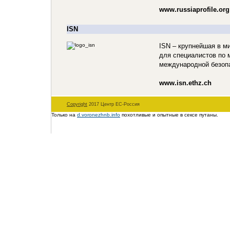
www.russiaprofile.org
ISN
ISN – крупнейшая в 
для специалистов по
международной безоп
www.isn.ethz.ch
Copyright
2017 Центр ЕС-Россия
Только на
d.voronezhnb.info
похотливые и опытные в сексе путаны.