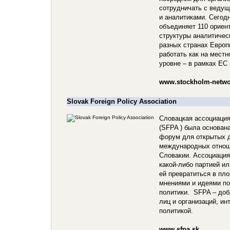
сотрудничать с веду
и аналитиками. Сегод
объединяет 110 ориен
структуры аналитичес
разных странах Европ
работать как на мест
уровне – в рамках ЕС 
www.stockholm-netwo
Slovak Foreign Policy Association
Словацкая ассоциаци
(SFPA ) была основана
форум для открытых д
международных отнош
Словакии. Ассоциация
какой-либо партией и
ей превратиться в пл
мнениями и идеями п
политики. SFPA – доб
лиц и организаций, и
политикой.
www.sfpa.sk