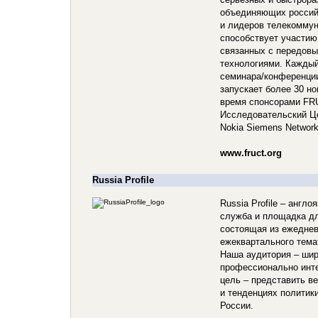
объединяющих россий
и лидеров телекомму
способствует участию 
связанных с передов
технологиями. Каждый
семинара/конференции
запускает более 30 н
время спонсорами FR
Исследовательский Це
Nokia Siemens Network
www.fruct.org
Russia Profile
Russia Profile – англ
служба и площадка д
состоящая из ежеднев
ежеквартального тема
Наша аудитория – шир
профессионально инт
цель – представить ве
и тенденциях политики
России.