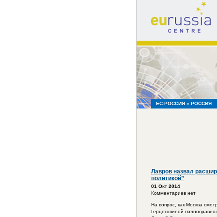
eu
russia
centre
ЕС-РОССИЯ
» РОССИЯ
Лавров назвал расшир
политикой”
01 Окт 2014
Комментариев нет
На вопрос, как Москва смо
Герцеговиной полноправног