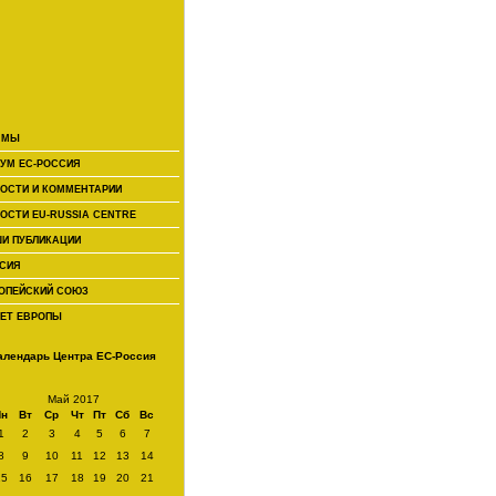
 МЫ
УМ ЕС-РОССИЯ
ОСТИ И КОММЕНТАРИИ
ОСТИ EU-RUSSIA CENTRE
И ПУБЛИКАЦИИ
СИЯ
ОПЕЙСКИЙ СОЮЗ
ЕТ ЕВРОПЫ
алендарь Центра ЕС-Россия
Май 2017
Пн
Вт
Ср
Чт
Пт
Сб
Вс
1
2
3
4
5
6
7
8
9
10
11
12
13
14
15
16
17
18
19
20
21