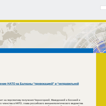
ение НАТО на Балканы “провокацией” и “неправильной
трит на перспективу получения Черногорией, Македонией и Боснией и
о членства в НАТО, глава российского внешнеполитического ведомства