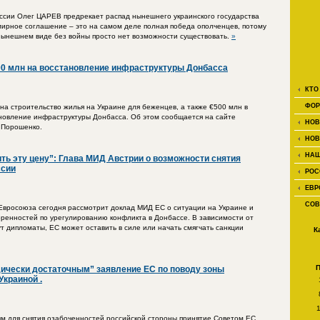
ссии Олег ЦАРЕВ предрекает распад нынешнего украинского государства
о мирное соглашение – это на самом деле полная победа ополченцев, потому
е нынешнем виде без войны просто нет возможности существовать.
»
0 млн на восстановление инфраструктуры Донбасса
КТО
ФОР
на строительство жилья на Украине для беженцев, а также €500 млн в
новление инфраструктуры Донбасса. Об этом сообщается на сайте
НОВ
 Порошенко.
НОВ
НАШ
ить эту цену”: Глава МИД Австрии о возможности снятия
ссии
РОС
ЕВР
СОВ
Евросоюза сегодня рассмотрит доклад МИД ЕС о ситуации на Украине и
ренностей по урегулированию конфликта в Донбассе. В зависимости от
ут дипломаты, ЕС может оставить в силе или начать смягчать санкции
К
ически достаточным” заявление ЕС по поводу зоны
Украиной .
м для снятия озабоченностей российской стороны принятие Советом ЕС