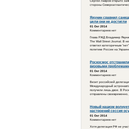
Сергей Лавров открыто заяв
стороны Североатлантическ
Якунин сравнил санкци
цели они не достигли
01 Окт 2014
Комментариев нет
Глава РЖД Владимир Якунин
The Wall Street Journal. В
ответил категоричным “нет
политике России на Украин
Роскосмос отстранили
визовыми проблемам
01 Окт 2014
Комментариев нет
Визит российской делегаци
Международный астронавтич
получили лишь двое. В Рос
отправлены своевременно, 
Новый нацизм волнует
настроений сессия ос
01 Окт 2014
Комментариев нет
Хотя делегация РФ не учас