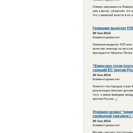
Спикер парламента Новоро
уже к весне, объясняя, чт
что у киевской власти в е
Германия выделит €50
30 Сен 2014
Комментариев нет
Германия выделит €25 млн 
качестве помощи на восста
президента Украины Петра
“Евросоюз готов плат
санкций ЕС против Ро
30 Сен 2014
Комментариев нет
Комитет постпредов стран 
реализации минских догово
того, к каким выводам прид
против России.
»
Улюкаев назвал “юрид
свободной торговли с 
30 Сен 2014
Комментариев нет
Москве считают достаточны