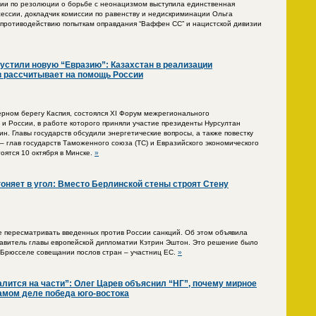
ссии по резолюции о борьбе с неонацизмом выступила единственная
ессии, докладчик комиссии по равенству и недискриминации Ольга
 противодействию попыткам оправдания “Ваффен СС” и нацистской дивизии
пустили новую “Евразию”: Казахстан в реализации
 рассчитывает на помощь России
верном берегу Каспия, состоялся XI Форум межрегионального
 и России, в работе которого приняли участие президенты Нурсултан
н. Главы государств обсудили энергетические вопросы, а также повестку
– глав государств Таможенного союза (ТС) и Евразийского экономического
оятся 10 октября в Минске.
»
гоняет в угол: Вместо Берлинской стены строят Стену
 пересматривать введенных против России санкций. Об этом объявила
авитель главы европейской дипломатии Кэтрин Эштон. Это решение было
 Брюсселе совещании послов стран – участниц ЕС.
»
алится на части”: Олег Царев объяснил “НГ”, почему мирное
самом деле победа юго-востока