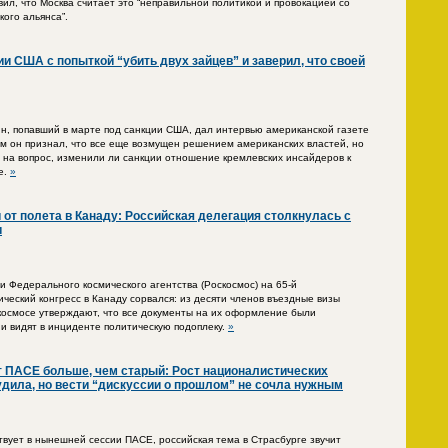
ил, что Москва считает это “неправильной политикой и провокацией со
ого альянса”.
и США с попыткой “убить двух зайцев” и заверил, что своей
, попавший в марте под санкции США, дал интервью американской газете
 нем он признал, что все еще возмущен решением американских властей, но
” на вопрос, изменили ли санкции отношение кремлевских инсайдеров к
е.
»
 от полета в Канаду: Российская делегация столкнулась с
и
и Федерального космического агентства (Роскосмос) на 65-й
еский конгресс в Канаду сорвался: из десяти членов въездные визы
космосе утверждают, что все документы на их оформление были
и видят в инциденте политическую подоплеку.
»
 ПАСЕ больше, чем старый: Рост националистических
удила, но вести “дискуссии о прошлом” не сочла нужным
твует в нынешней сессии ПАСЕ, российская тема в Страсбурге звучит