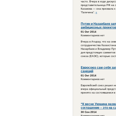
часто. Вчера в ходе диску
представительница РФ на с
Казакова — она призвала к
“Галичина”.
»
Путин и Назарбаев за
амбициозных проектов
01 Окт 2014
Комментариев нет
Вчера в Атырау, что на се
сотрудничества Казахстана
Назарбаев и Владимир Пути
дня предстоящих саммитов 
союза (ЕАЭС), которые сост
Евросоюз сам себя за
санкций
01 Окт 2014
Комментариев нет
Европейский союз решил не
вчера официальный предст
принято на состоявшемся в
“К весне Украина разв
соглашение – это на 
30 Сен 2014
Комментариев нет