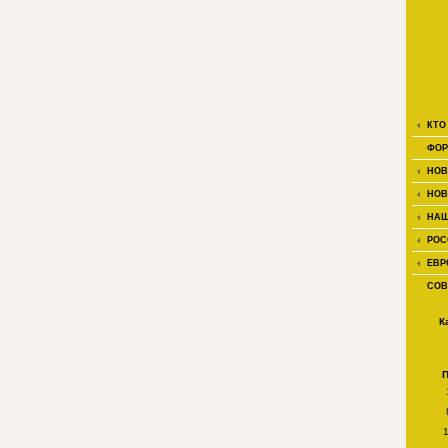
КТО
ФОР
НОВ
НОВ
НАШ
РОС
ЕВР
СОВ
К