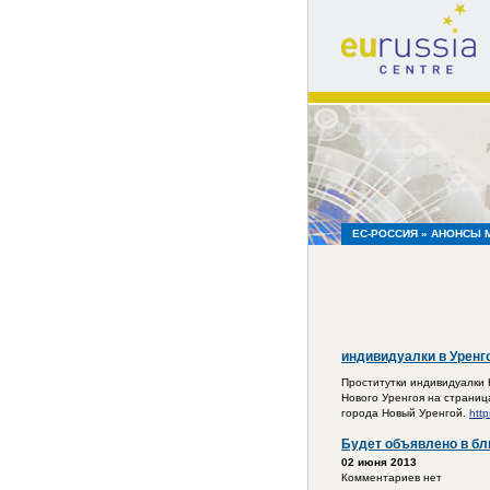
eu
russia
centre
ЕС-РОССИЯ
» АНОНСЫ 
индивидуалки в Уренг
Проститутки индивидуалки 
Нового Уренгоя на страниц
города Новый Уренгой.
http
Будет объявлено в б
02 июня 2013
Комментариев нет