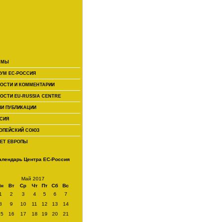
 МЫ
УМ ЕС-РОССИЯ
ОСТИ И КОММЕНТАРИИ
ОСТИ EU-RUSSIA CENTRE
И ПУБЛИКАЦИИ
СИЯ
ОПЕЙСКИЙ СОЮЗ
ЕТ ЕВРОПЫ
алендарь Центра ЕС-Россия
Май 2017
Пн
Вт
Ср
Чт
Пт
Сб
Вс
1
2
3
4
5
6
7
8
9
10
11
12
13
14
15
16
17
18
19
20
21