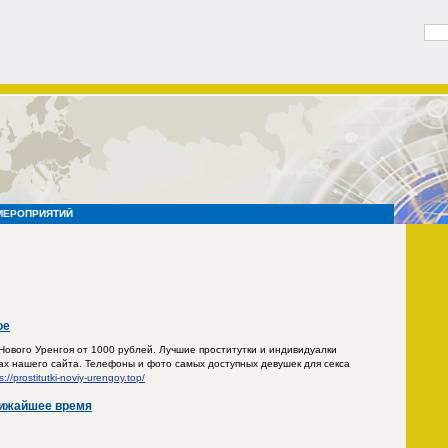
МЕРОПРИЯТИЙ
ое
Нового Уренгоя от 1000 рублей. Лучшие проститутки и индивидуалки
ах нашего сайта. Телефоны и фото самых доступных девушек для секса
s://prostitutki-noviy-urengoy.top/
лижайшее время